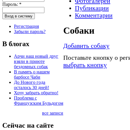
Фотогалереи
Пароль:
*
Публикации
Комментарии
Регистрация
Собаки
Забыли пароль?
В блогах
Добавить собаку
Арчи наш новый друг
Поставьте кнопку о ре
взяли в приюте
выбрать кнопку
бездомных собак
В память о нашем
барбосе Чаби
До Нового года
осталось 30 дней!
Хочу забрать обратно!
Проблема с
Французским Бульдогом
все записи
Сейчас на сайте