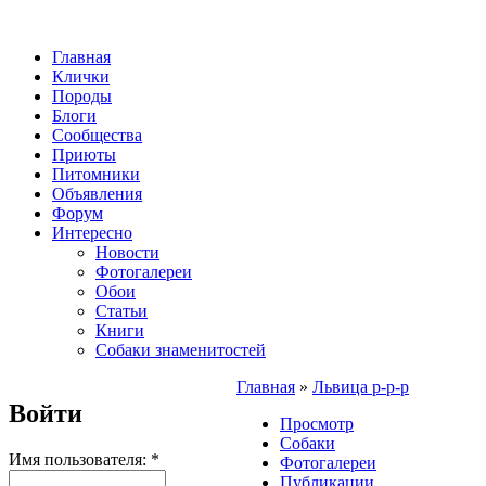
Главная
Клички
Породы
Блоги
Сообщества
Приюты
Питомники
Объявления
Форум
Интересно
Новости
Фотогалереи
Обои
Статьи
Книги
Собаки знаменитостей
Главная
»
Львица р-р-р
Войти
Просмотр
Собаки
Имя пользователя:
*
Фотогалереи
Публикации