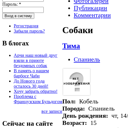
Фотогалереи
Пароль:
*
Публикации
Комментарии
Регистрация
Собаки
Забыли пароль?
В блогах
Тима
Арчи наш новый друг
Спаниель
взяли в приюте
бездомных собак
В память о нашем
барбосе Чаби
До Нового года
осталось 30 дней!
Хочу забрать обратно!
Проблема с
Пол:
Кобель
Французским Бульдогом
Порода:
Спаниель
все записи
День рождения:
чт, 14
Возраст:
15
Сейчас на сайте