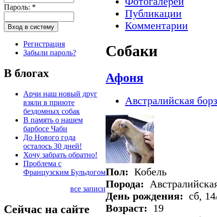
Фотогалереи
Пароль:
*
Публикации
Комментарии
Регистрация
Собаки
Забыли пароль?
В блогах
Афоня
Арчи наш новый друг
Австралийская борз
взяли в приюте
бездомных собак
В память о нашем
барбосе Чаби
До Нового года
осталось 30 дней!
Хочу забрать обратно!
Проблема с
Пол:
Кобель
Французским Бульдогом
Порода:
Австралийская
все записи
День рождения:
сб, 14
Возраст:
19
Сейчас на сайте