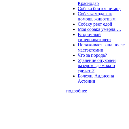
Краснодар
Собака боится петард
Собачья мода как
помощь животным.
Собаку рвет едой
Моя собака умерла….
Вторичный
гиперпаратиреоз
Не заживает рана после
мастэктомии
Что за порода?
Удаление опухолей
лазером где можно
сделать?
Болезнь Аддисона
Астонин
подробнее