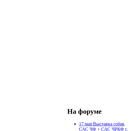
На форуме
17 мая Выставка собак
САС ЧФ + САС ЧРКФ г.