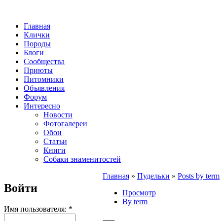
Главная
Клички
Породы
Блоги
Сообщества
Приюты
Питомники
Объявления
Форум
Интересно
Новости
Фотогалереи
Обои
Статьи
Книги
Собаки знаменитостей
Главная
»
Пудельки
»
Posts by term
Войти
Просмотр
By term
Имя пользователя:
*