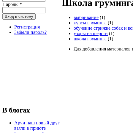
Школа груминга
Пароль:
*
выбривание
(1)
курсы груминга
(1)
Регистрация
обучение стрижке собак и к
Забыли пароль?
узоры на шерсти
(1)
школа груминга
(1)
Для добавления материалов 
В блогах
Арчи наш новый друг
взяли в приюте