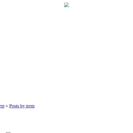
тр
»
Posts by term