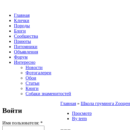
Главная
Клички
Породы
Блоги
Сообщества
Приюты
Питомники
Объявления
Форум
Интересно
Новости
Фотогалереи
Обои
Статьи
Книги
Собаки знаменитостей
Главная
»
Школа груминга Zooцен
Войти
Просмотр
By term
Имя пользователя:
*