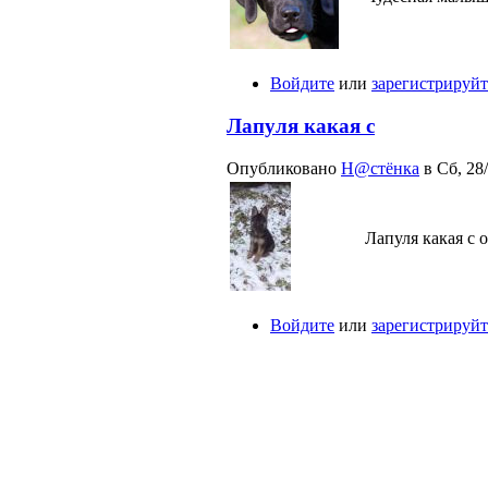
Войдите
или
зарегистрируйт
Лапуля какая с
Опубликовано
Н@стёнкa
в Сб, 28/
Лапуля какая с
Войдите
или
зарегистрируйт