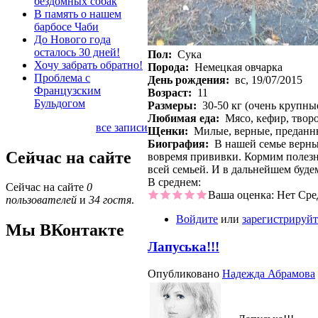
бездомных собак
В память о нашем
барбосе Чаби
До Нового года
осталось 30 дней!
Пол:
Сука
Хочу забрать обратно!
Порода:
Немецкая овчарка
Проблема с
День рождения:
вс, 19/07/2015
Французским
Возраст:
11
Бульдогом
Размеры:
30-50 кг (очень крупны
Любимая еда:
Мясо, кефир, творо
все записи
Щенки:
Милые, верные, преданны
Биография:
В нашей семье верный
Сейчас на сайте
вовремя прививки. Кормим полезн
всей семьей. И в дальнейшем буде
В среднем:
Сейчас на сайте
0
Ваша оценка:
Нет
Сре
пользователей
и
34 гостя
.
Войдите
или
зарегистрируйт
Мы ВКонтакте
Лапуська!!!
Опубликовано
Надежда Абрамова