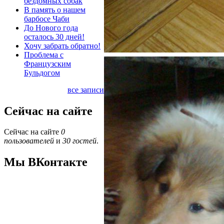
бездомных собак
В память о нашем
барбосе Чаби
До Нового года
осталось 30 дней!
Хочу забрать обратно!
Проблема с
Французским
Бульдогом
все записи
Сейчас на сайте
Сейчас на сайте
0
пользователей
и
30 гостей
.
Мы ВКонтакте