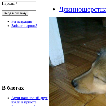
Пароль:
*
Длинношерстна
Регистрация
Забыли пароль?
В блогах
Арчи наш новый друг
взяли в приюте