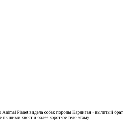
по Animal Planet видела собак породы Кардиган - вылитый брат
е пышный хвост и более короткое тело этому