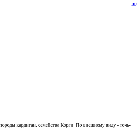
по
 породы кардиган, семейства Корги. По внешнему виду - точь-