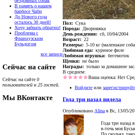
бездомных собак
В память о нашем
барбосе Чаби
До Нового года
осталось 30 дней!
Пол:
Сука
Хочу забрать обратно!
Порода:
Дворняжка
Проблема с
День рождения:
сб, 10/04/2004
Французским
Возраст:
22
Бульдогом
Размеры:
5-10 кг (маленькие соб
Любимая еда:
куриное филе
все записи
Любимая игрушка:
бегемотик
Щенки:
не было
Сейчас на сайте
Награды:
только за домашние зас
В среднем:
Ваша оценка:
Нет
Сре
Сейчас на сайте
0
пользователей
и
25 гостей
.
Войдите
или
зарегистрируйт
Мы ВКонтакте
Года три назад видела
Опубликовано
Alina
в Вс, 13/05/20
Года три назад 
в-точь моя Буськ
По скольку, так