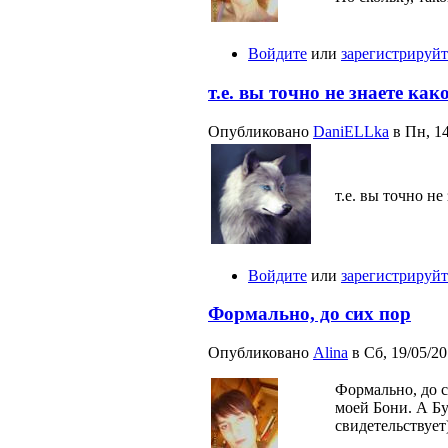
Войдите
или
зарегистрируйт
т.е. вы точно не знаете как
Опубликовано
DaniELLka
в Пн, 14
т.е. вы точно н
Войдите
или
зарегистрируйт
Формально, до сих пор
Опубликовано
Alina
в Сб, 19/05/20
Формально, до с
моей Бони. А Бу
свидетельствует