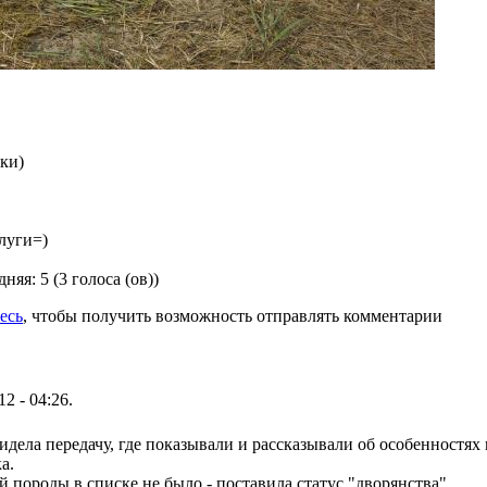
аки)
луги=)
дняя:
5
(
3
голоса (ов))
есь
, чтобы получить возможность отправлять комментарии
12 - 04:26.
видела передачу, где показывали и рассказывали об особенностях
а.
ой породы в списке не было - поставила статус "дворянства".