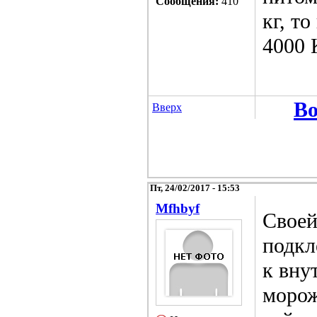
Сообщения:
410
кг, т
4000 
Во
Вверх
Пт, 24/02/2017 - 15:53
Mfhbyf
Своей
подкл
к вну
морож