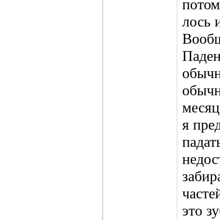
потом
лось 
Вообщ
Паден
обычн
обычн
месяц
я пре
падат
недос
забир
часте
это зу