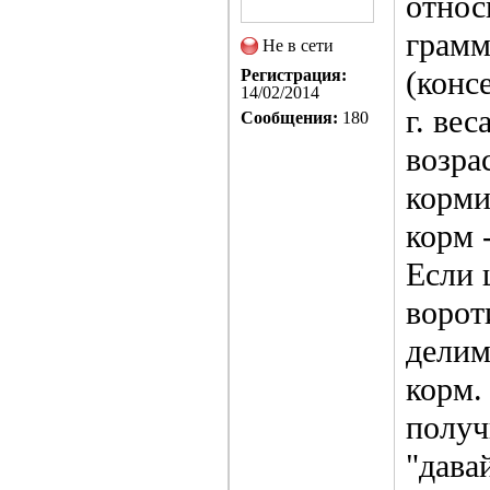
относ
грамм
Не в сети
(конс
Регистрация:
14/02/2014
г. ве
Сообщения:
180
возра
корми
корм 
Если 
ворот
делим
корм.
получ
"дава