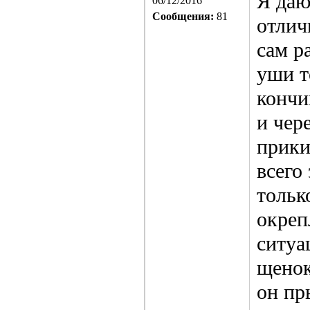
Я даю
06/12/2016
Сообщения:
81
отлич
сам р
уши т
кончи
и чер
прики
всего
тольк
окреп
ситуа
щенок
он пр