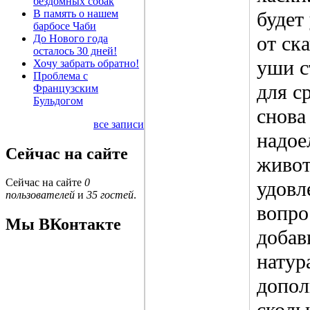
бездомных собак
В память о нашем
будет
барбосе Чаби
от ск
До Нового года
осталось 30 дней!
уши с
Хочу забрать обратно!
Проблема с
для с
Французским
Бульдогом
снова
все записи
надое
Сейчас на сайте
живот
Сейчас на сайте
0
удовл
пользователей
и
35 гостей
.
вопро
Мы ВКонтакте
добав
натур
допол
сколь