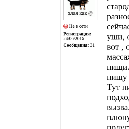
старо
разно
сейча
Не в сети
Регистрация:
уши, 
24/06/2016
вот ,
Сообщения:
31
масса
пищи.
пищу 
Тут п
подхо
вызва
плюну
полус