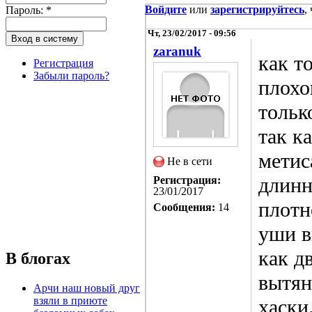
Войдите
или
зарегистрируйтесь
,
Пароль:
*
Чт, 23/02/2017 - 09:56
zaranuk
как то
Регистрация
Забыли пароль?
плохо
тольк
так к
метис
Не в сети
длинн
Регистрация:
23/01/2017
плотн
Сообщения:
14
уши в
как д
В блогах
вытян
Арчи наш новый друг
взяли в приюте
хаски