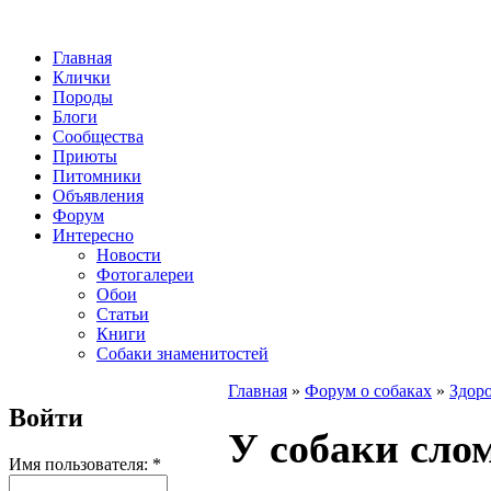
Главная
Клички
Породы
Блоги
Сообщества
Приюты
Питомники
Объявления
Форум
Интересно
Новости
Фотогалереи
Обои
Статьи
Книги
Собаки знаменитостей
Главная
»
Форум о собаках
»
Здоро
Войти
У собаки сло
Имя пользователя:
*