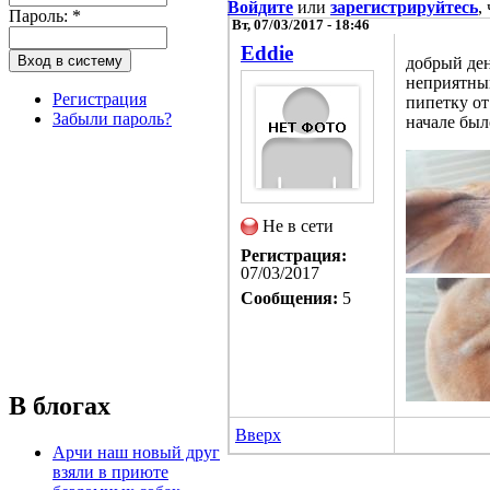
Войдите
или
зарегистрируйтесь
,
Пароль:
*
Вт, 07/03/2017 - 18:46
Eddie
добрый ден
неприятный
Регистрация
пипетку от
Забыли пароль?
начале был
Не в сети
Регистрация:
07/03/2017
Сообщения:
5
В блогах
Вверх
Арчи наш новый друг
взяли в приюте