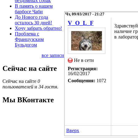
бездомных собак
В память о нашем
барбосе Чаби
Чт, 09/03/2017 - 21:27
До Нового года
V_O_L_F
осталось 30 дней!
Здравствуй
Хочу забрать обратно!
наличие гр
Проблема с
в лаборато
Французским
Бульдогом
все записи
Не в сети
Сейчас на сайте
Регистрация:
16/02/2017
Сообщения:
1072
Сейчас на сайте
0
пользователей
и
34 гостя
.
Мы ВКонтакте
Вверх