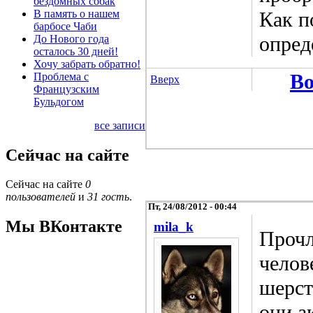
бездомных собак
В память о нашем
Как п
барбосе Чаби
опред
До Нового года
осталось 30 дней!
Хочу забрать обратно!
Во
Проблема с
Вверх
Французским
Бульдогом
все записи
Сейчас на сайте
Сейчас на сайте
0
пользователей
и
31 гость
.
Пт, 24/08/2012 - 00:44
Мы ВКонтакте
mila_k
Прочл
челов
шерст
они а