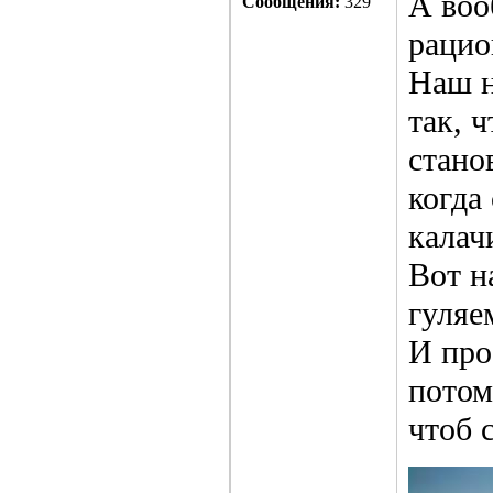
А воо
Сообщения:
329
рацио
Наш н
так, 
стано
когда
калач
Вот н
гуляе
И про
потом
чтоб 