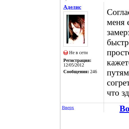
Аделис
Согла
меня 
замер
быстр
прост
Не в сети
кажет
Регистрация:
12/05/2012
путям
Сообщения:
246
согре
что зд
Во
Вверх