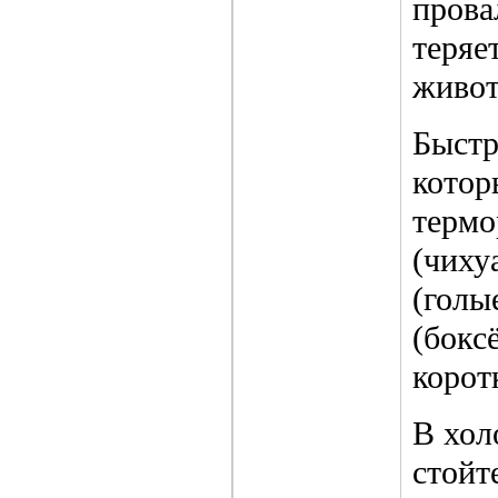
прова
теряе
живот
Быстр
котор
термо
(чиху
(голы
(бокс
корот
В хол
стойт