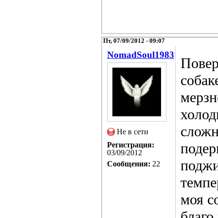
Пт, 07/09/2012 - 09:07
NomadSoul1983
Повер
собак
мерзн
холод
сложн
Не в сети
подер
Регистрация:
03/09/2012
поджи
Сообщения:
22
темпе
моя с
благо