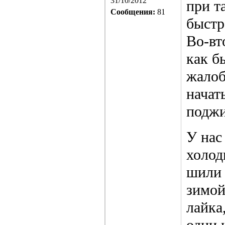
31/10/2012
при т
Сообщения:
81
быстр
Во-вт
как б
жалоб
начат
поджи
У нас
холод
шили 
зимой
лайка
одни и