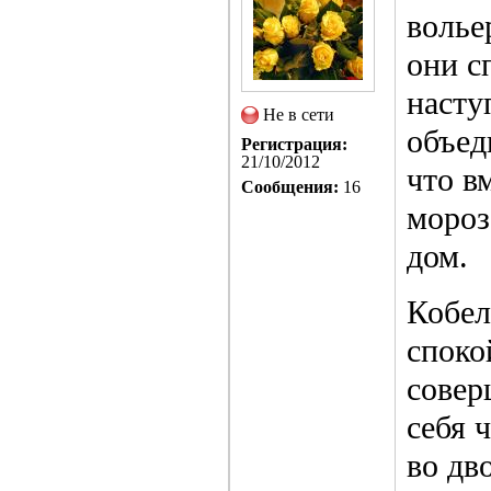
волье
они с
насту
Не в сети
объед
Регистрация:
21/10/2012
что в
Сообщения:
16
мороз
дом.
Кобел
споко
совер
себя 
во дв