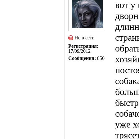
вот у
дворн
длинн
стран
Не в сети
обрат
Регистрация:
17/09/2012
хозяй
Сообщения:
850
посто
собак
больш
быстр
собач
уже х
трясе