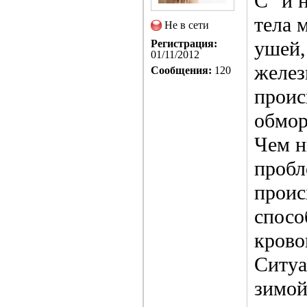
С° и 
тела 
Не в сети
ушей,
Регистрация:
01/11/2012
желез
Сообщения:
120
проис
обмор
Чем н
пробл
проис
спосо
крово
Ситуа
зимой