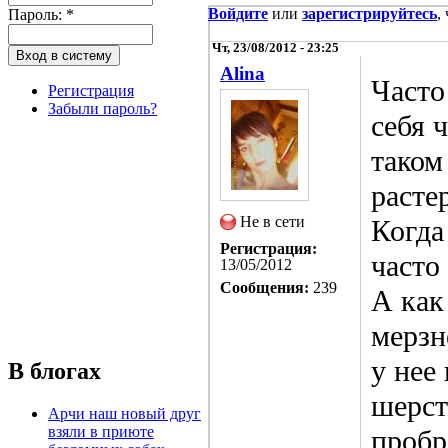
Войдите
или
зарегистрируйтесь
,
Пароль:
*
Чт, 23/08/2012 - 23:25
Alina
Часто
Регистрация
Забыли пароль?
себя 
таком
расте
Не в сети
Когда
Регистрация:
часто
13/05/2012
Сообщения:
239
А как
мерзн
у нее
В блогах
шерст
Арчи наш новый друг
взяли в приюте
пробр