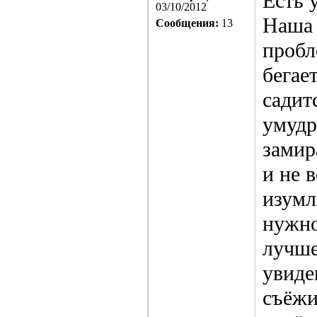
Есть 
03/10/2012
Наша 
Сообщения:
13
пробл
бегае
садит
умудр
замир
и не 
изумл
нужно
лучше
увиде
съёжи