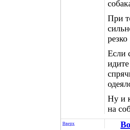
собак
При т
сильн
резко
Если 
идите
спрячь
одеял
Ну и 
на со
Во
Вверх