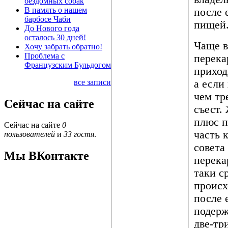
бездомных собак
В память о нашем
после 
барбосе Чаби
пищей
До Нового года
осталось 30 дней!
Чаще в
Хочу забрать обратно!
Проблема с
перека
Французским Бульдогом
приход
все записи
а если
чем тр
Сейчас на сайте
съест.
плюс п
Сейчас на сайте
0
часть 
пользователей
и
33 гостя
.
совета
Мы ВКонтакте
перека
таки с
происх
после 
подерж
две-тр