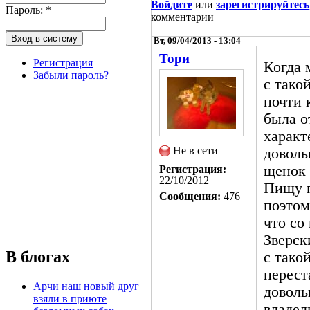
Войдите
или
зарегистрируйтесь
Пароль:
*
комментарии
Вт, 09/04/2013 - 13:04
Тори
Регистрация
Когда 
Забыли пароль?
с тако
почти 
была о
характ
Не в сети
доволь
щенок 
Регистрация:
22/10/2012
Пищу п
Сообщения:
476
поэтом
что со
Зверск
В блогах
с тако
перест
Арчи наш новый друг
доволь
взяли в приюте
владел