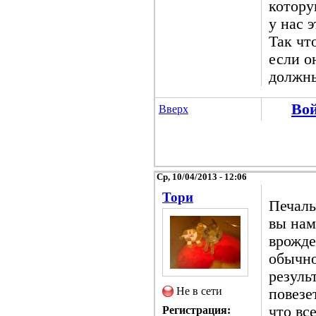
котору
у нас 
Так чт
если о
должны
Во
Вверх
Ср, 10/04/2013 - 12:06
Тори
Печаль
вы нам
врожде
обычно
резуль
Не в сети
повезе
что вс
Регистрация: