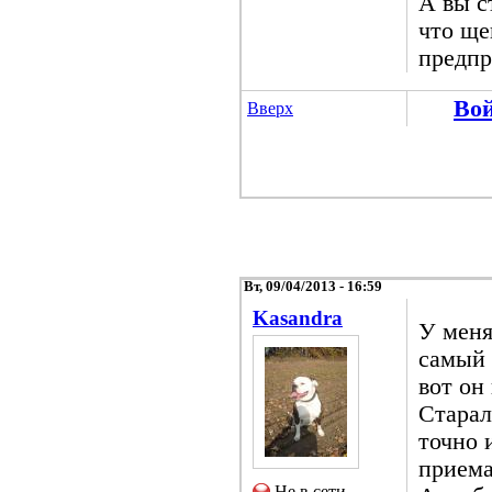
А вы с
что ще
предп
Во
Вверх
Вт, 09/04/2013 - 16:59
Kasandra
У меня
самый 
вот он
Старал
точно 
приема
Не в сети