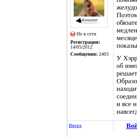
желудо
Поэтом
обязат
медлен
Не в сети
месяце
Регистрация:
показы
14/05/2012
Сообщения:
2403
У Хэрр
об име
решает
Образо
находи
соедин
и все 
навсег
Во
Вверх