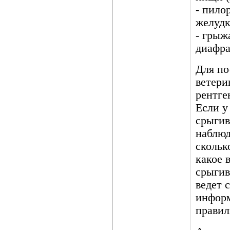
- пило
желудк
- грыж
диафр
Для по
ветери
рентге
Если у
срыгив
наблюд
скольк
какое 
срыгив
ведет 
информ
правил