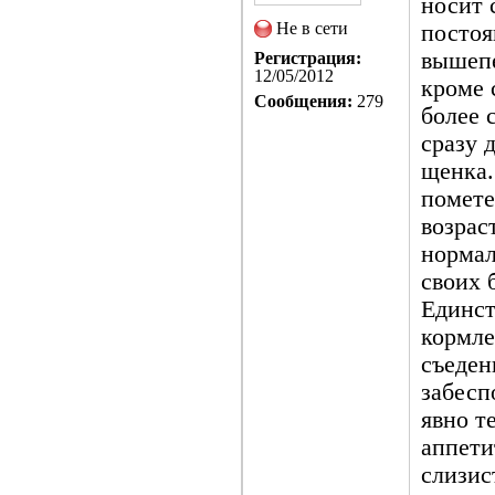
носит 
Не в сети
постоя
вышепе
Регистрация:
12/05/2012
кроме 
Сообщения:
279
более 
сразу 
щенка.
помете
возрас
нормал
своих 
Единст
кормле
съеден
забесп
явно те
аппети
слизис