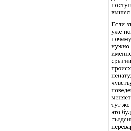
поступ
вышел 
Если э
уже по
почему
нужно 
именно
срыгив
происх
ненату
чувств
поведе
меняет
тут же
это бу
съеден
перева