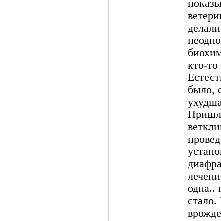
показы
ветери
делали
неодно
биохим
кто-то
Естест
было, 
ухудша
Пришло
веткли
провед
устано
диафра
лечени
одна..
стало.
врожде