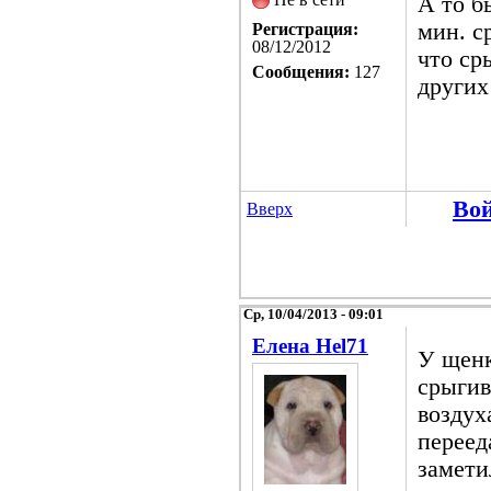
А то б
мин. с
Регистрация:
08/12/2012
что ср
Сообщения:
127
других
Во
Вверх
Ср, 10/04/2013 - 09:01
Елена Hel71
У щенк
срыгив
воздух
переед
замети