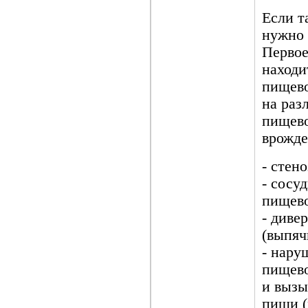
Если т
нужно 
Первое
находи
пищево
на раз
пищево
врожде
- стен
- сосу
пищево
- диве
(выпяч
- нару
пищево
и вызы
пищи (