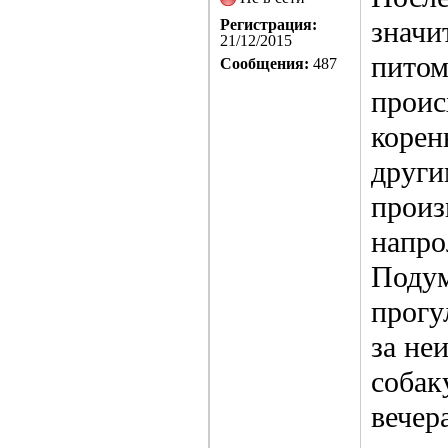
значи
Регистрация:
21/12/2015
питом
Сообщения:
487
проис
корен
други
произ
напрол
Подум
прогу
за не
собак
вечер