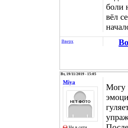
боли 
вёл с
начал
Во
Вверх
Вт, 19/11/2019 - 15:05
Miya
Могу 
эмоци
гуляе
упраж
После
Не в сети