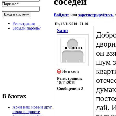
соседей
Пароль:
*
Войдите
или
зарегистрируйтесь
,
Регистрация
Пн, 18/11/2019 - 01:16
Забыли пароль?
Sano
Добро
дворн
он вз
шум з
кварт
Не в сети
отече
Регистрация:
18/11/2019
думаю
Сообщения:
2
В блогах
посто
лай. 
Арчи наш новый друг
взяли в приюте