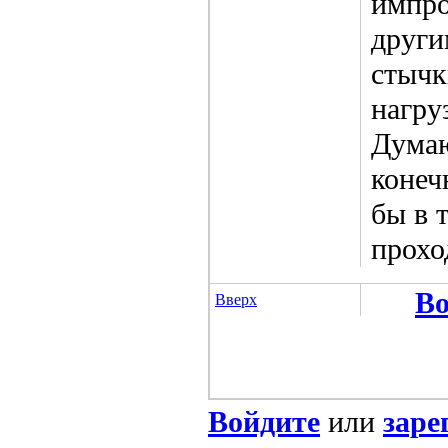
импро
други
стычк
нагру
Думаю
конеч
бы в 
прохо
Во
Вверх
Войдите
или
заре