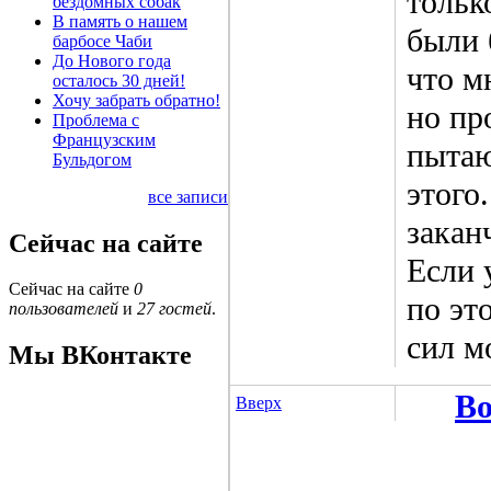
тольк
бездомных собак
В память о нашем
были 
барбосе Чаби
До Нового года
что м
осталось 30 дней!
Хочу забрать обратно!
но пр
Проблема с
Французским
пытаю
Бульдогом
этого
все записи
закан
Сейчас на сайте
Если 
Сейчас на сайте
0
по эт
пользователей
и
27 гостей
.
сил м
Мы ВКонтакте
Во
Вверх