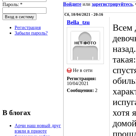
Войдите
или
зарегистрируйтесь
,
Пароль:
*
Сб, 10/04/2021 - 20:16
Bella_tzu
Всем 
Регистрация
Забыли пароль?
девоч
назад
такая
спуст
Не в сети
обиль
Регистрация:
10/04/2021
харак
Сообщения:
2
испуг
хотя 
В блогах
домой
Арчи наш новый друг
взяли в приюте
прошл