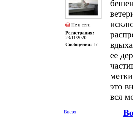
бешен
ветер
исклю
Не в сети
распр
Регистрация:
23/11/2020
вдыха
Сообщения:
17
ее де
части
метки
это в
вся м
Во
Вверх