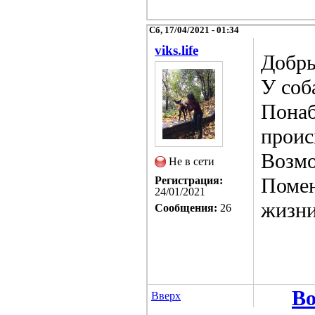
Сб, 17/04/2021 - 01:34
viks.life
Добры
У соб
Понаб
проис
Возмо
Не в сети
Помен
Регистрация:
24/01/2021
жизни
Сообщения:
26
Во
Вверх