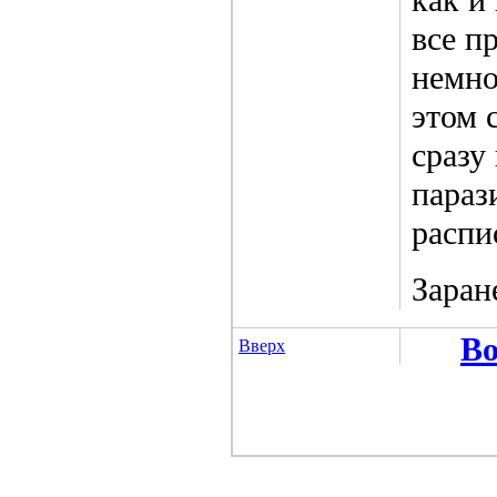
все п
немно
этом 
сразу
параз
распи
Заран
Во
Вверх