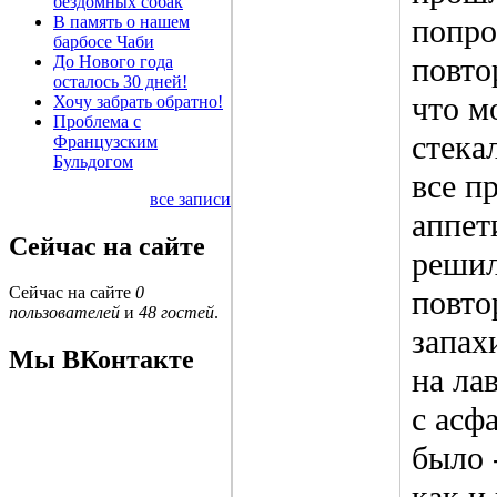
бездомных собак
В память о нашем
попро
барбосе Чаби
повто
До Нового года
осталось 30 дней!
что м
Хочу забрать обратно!
Проблема с
стека
Французским
Бульдогом
все п
все записи
аппет
Сейчас на сайте
решил
Сейчас на сайте
0
повто
пользователей
и
48 гостей
.
запах
Мы ВКонтакте
на лав
с асф
было 
как и