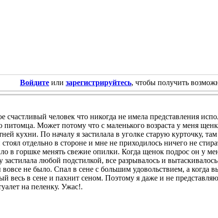
Войдите
или
зарегистрируйтесь
, чтобы получить возмож
е счастливый человек что никогда не имела представления испо
о питомца. Может потому что с маленького возраста у меня щенк
тней кухни. По началу я застилала в уголке старую курточку, там 
стоял отдельно в стороне и мне не приходилось ничего не стира
о в горшке менять свежие опилки. Когда щенок подрос он у мен
у застилала любой подстилкой, все разрывалось и вытаскивалось с
вовсе не было. Спал в сене с большим удовольствием, а когда в
й весь в сене и пахнит сеном. Поэтому я даже и не представляю
туалет на пеленку. Ужас!.