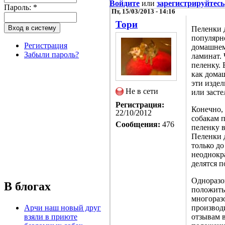
Войдите
или
зарегистрируйтесь
Пароль:
*
Пт, 15/03/2013 - 14:16
Тори
Пеленки д
популярн
Регистрация
домашнему
Забыли пароль?
ламинат. 
пеленку.
как дома
эти издел
Не в сети
или засте
Регистрация:
Конечно,
22/10/2012
собакам п
Сообщения:
476
пеленку в
Пеленки 
только до
неоднокр
делятся п
Одноразо
В блогах
положить
многораз
Арчи наш новый друг
производ
взяли в приюте
отзывам в