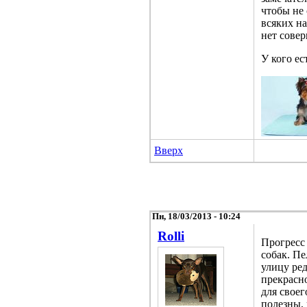
чтобы не 
всяких н
нет сове
У кого ес
Вверх
Пн, 18/03/2013 - 10:24
Rolli
Прогресс 
собак. П
улицу ред
прекрасн
для своег
полезны, 