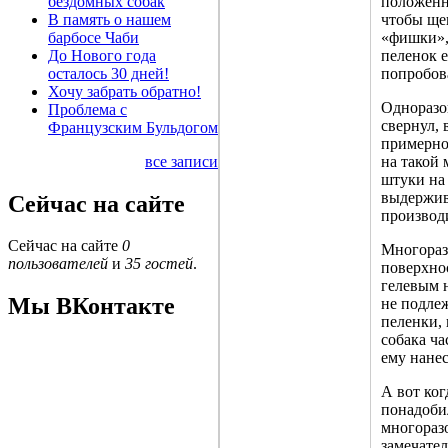
бездомных собак
положенн
В память о нашем
чтобы ще
барбосе Чаби
«фишки»,
До Нового года
пеленок е
осталось 30 дней!
попробова
Хочу забрать обратно!
Одноразо
Проблема с
свернул,
Французским Бульдогом
примерно 
все записи
на такой 
штуки на 
выдержив
Сейчас на сайте
производ
Сейчас на сайте
0
Многораз
пользователей
и
35 гостей
.
поверхнос
гелевым 
Мы ВКонтакте
не подлеж
пеленки, 
собака ча
ему нанес
А вот ког
понадоби
многораз
замечател