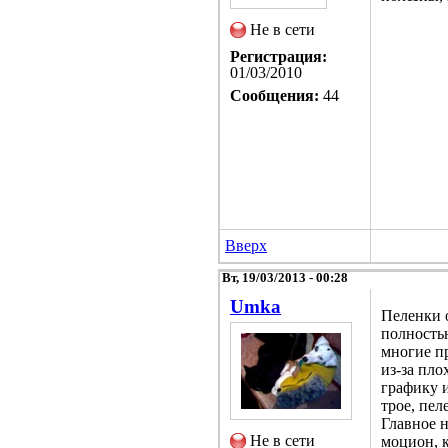
Не в сети
Регистрация:
01/03/2010
Сообщения:
44
Вверх
Вт, 19/03/2013 - 00:28
Umka
Пеленки о
полность
многие п
из-за пло
графику и
трое, пел
Главное 
Не в сети
моцион, к