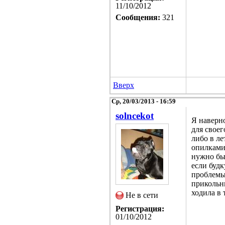
11/10/2012
Сообщения:
321
Вверх
Ср, 20/03/2013 - 16:59
solncekot
Я наверно
для своег
либо в ле
опилками 
нужно был
если будк
проблемы 
прикольны
ходила в 
Не в сети
Регистрация:
01/10/2012