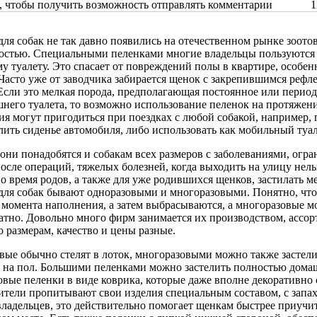
, чтобы получить возможность отправлять комментарии
1
ля собак не так давно появились на отечественном рынке зоото
остью. Специальными пеленками многие владельцы пользуются 
 туалету. Это спасает от повреждений полы в квартире, особенн
Часто уже от заводчика забирается щенок с закрепившимся рефле
 Если это мелкая порода, предполагающая постоянное или период
шнего туалета, то возможно использование пеленок на протяжен
ия могут пригодиться при поездках с любой собакой, например,
лить сиденье автомобиля, либо использовать как мобильный туал
 они понадобятся и собакам всех размеров с заболеваниями, ог
осле операций, тяжелых болезней, когда выходить на улицу нель
о время родов, а также для уже родившихся щенков, застилать ме
для собак бывают одноразовыми и многоразовыми. Понятно, что
 момента наполнения, а затем выбрасываются, а многоразовые м
атно. Довольно много фирм занимается их производством, ассо
о размерам, качество и цены разные.
вые обычно стелят в лоток, многоразовыми можно также застелит
 на пол. Большими пеленками можно застелить полностью домаш
овые пеленки в виде коврика, которые даже вполне декоративно
ители пропитывают свои изделия специальным составом, с запа
ладельцев, это действительно помогает щенкам быстрее приучит