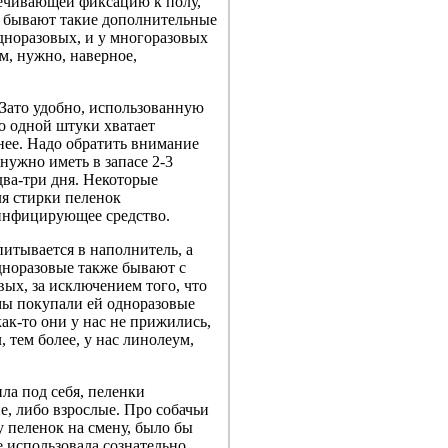
печивающей фиксацию к полу,
же бывают такие дополнительные
дноразовых, и у многоразовых
м, нужно, наверное,
 Зато удобно, использованную
о одной штуки хватает
днее. Надо обратить внимание
нужно иметь в запасе 2-3
два-три дня. Некоторые
я стирки пеленок
зинфицирующее средство.
итывается в наполнитель, а
Одноразовые также бывают с
ых, за исключением того, что
 мы покупали ей одноразовые
как-то они у нас не прижились,
 тем более, у нас линолеум,
ила под себя, пеленки
е, либо взрослые. Про собачьи
 пеленок на смену, было бы
е использовала сознательно,