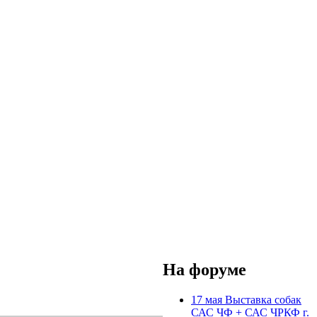
На форуме
17 мая Выставка собак
САС ЧФ + САС ЧРКФ г.