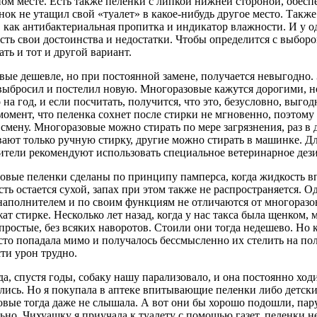
ом месте. Есть также пеленки с липкой нижней стороной, обес
нок не утащил свой «туалет» в какое-нибудь другое место. Так
 как антибактериальная пропитка и индикатор влажности. И у о
сть свои достоинства и недостатки. Чтобы определится с выборо
ть и тот и другой вариант.
вые дешевле, но при постоянной замене, получается невыгодно.
 выбросил и постелил новую. Многоразовые кажутся дорогими, н
на год, и если посчитать, получится, что это, безусловно, выго
момент, что пеленка сохнет после стирки не мгновенно, поэтому 
смену. Многоразовые можно стирать по мере загрязнения, раз в 
ают только ручную стирку, другие можно стирать в машинке. Дл
ители рекомендуют использовать специальное ветеринарное де
овые пеленки сделаны по принципу памперса, когда жидкость вп
ть остается сухой, запах при этом также не распространяется. 
наполнителем и по своим функциям не отличаются от многоразов
ат стирке. Несколько лет назад, когда у нас такса была щенком,
простые, без всяких наворотов. Стоили они тогда недешево. Но 
сто попадала мимо и получалось бессмысленно их стелить на пол,
ти урон трудно.
да, спустя годы, собаку нашу парализовало, и она постоянно ход
лись. Но я покупала в аптеке впитывающие пеленки либо детски
овые тогда даже не слышала. А вот они бы хорошо подошли, пару
ьно. Чихуашку я приучала к туалету с помощью газет, пеленки н