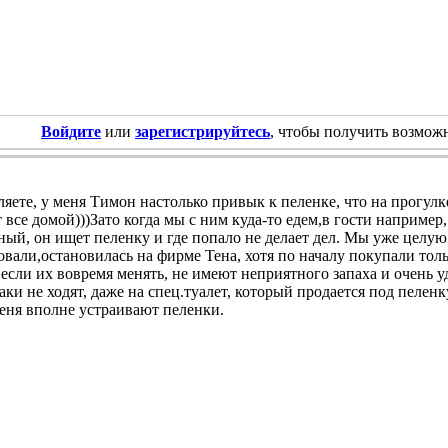
Войдите
или
зарегистрируйтесь
, чтобы получить возмож
яете, у меня Тимон настолько привык к пеленке, что на прогулке
все домой)))Зато когда мы с ним куда-то едем,в гости например,
ый, он ищет пеленку и где попало не делает дел. Мы уже целую
вали,остановилась на фирме Тена, хотя по началу покупали тол
если их вовремя менять, не имеют неприятного запаха и очень 
аки не ходят, даже на спец.туалет, который продается под пеленк
еня вполне устраивают пеленки.