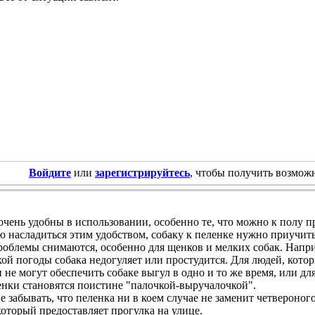
Войдите
или
зарегистрируйтесь
, чтобы получить возмож
чень удобны в использовании, особенно те, что можно к полу п
ю насладиться этим удобством, собаку к пеленке нужно приучит
роблемы снимаются, особенно для щенков и мелких собак. Напри
хой погоды собака недогуляет или простудится. Для людей, кото
 не могут обеспечить собаке выгул в одно и то же время, или для
енки становятся поистине "палочкой-выручалочкой".
не забывать, что пеленка ни в коем случае не заменит четверо
оторый предоставляет прогулка на улице.