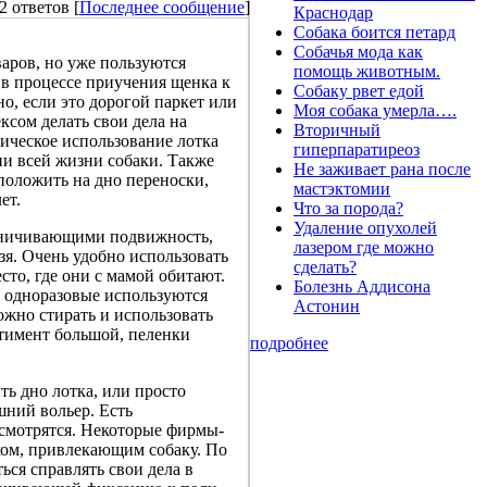
2 ответов [
Последнее сообщение
]
Краснодар
Собака боится петард
Собачья мода как
варов, но уже пользуются
помощь животным.
в процессе приучения щенка к
Собаку рвет едой
о, если это дорогой паркет или
Моя собака умерла….
ксом делать свои дела на
Вторичный
ическое использование лотка
гиперпаратиреоз
ии всей жизни собаки. Также
Не заживает рана после
 положить на дно переноски,
мастэктомии
ет.
Что за порода?
Удаление опухолей
раничивающими подвижность,
лазером где можно
зя. Очень удобно использовать
сделать?
сто, где они с мамой обитают.
Болезнь Аддисона
 одноразовые используются
Астонин
ожно стирать и использовать
ртимент большой, пеленки
подробнее
ь дно лотка, или просто
ний вольер. Есть
 смотрятся. Некоторые фирмы-
хом, привлекающим собаку. По
ься справлять свои дела в