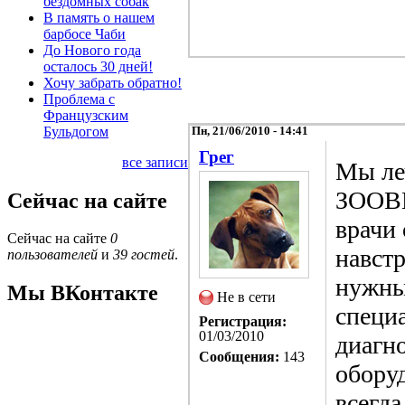
бездомных собак
В память о нашем
барбосе Чаби
До Нового года
осталось 30 дней!
Хочу забрать обратно!
Проблема с
Французским
Бульдогом
Пн, 21/06/2010 - 14:41
Грег
все записи
Мы ле
ЗООВЕ
Сейчас на сайте
врачи 
Сейчас на сайте
0
навстр
пользователей
и
39 гостей
.
нужны 
Мы ВКонтакте
Не в сети
специ
Регистрация:
01/03/2010
диагно
Сообщения:
143
обору
всегда