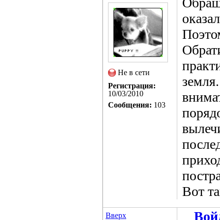
Обраща
оказал
Поэто
Обрат
практи
Не в сети
земля.
Регистрация:
10/03/2010
внимат
Сообщения:
103
поряд
вылеч
после
приход
постра
Вот та
Вой
Вверх