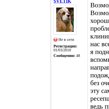
SVETIK
Возмо
Возмо
хороши
пробл
клиник
Не в сети
нас вс
Регистрация:
01/03/2010
я подн
Сообщения:
48
вспомн
направ
подож
без оч
эту с
ресепш
ведь 