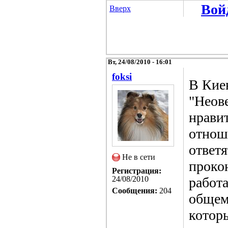
Вой
Вверх
Вт, 24/08/2010 - 16:01
foksi
В Кие
"Неове
нравит
отноше
ответя
Не в сети
проко
Регистрация:
24/08/2010
работ
Сообщения:
204
общем,
котор