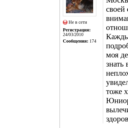
своей 
внима
Не в сети
отнош
Регистрация:
24/03/2010
Каждый
Сообщения:
174
подроб
моя де
знать 
неплох
увиде
тоже х
Юниор
вылеч
здоров