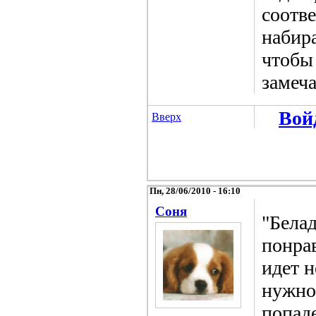
соотв
набира
чтобы
замеч
Вой
Вверх
Пн, 28/06/2010 - 16:10
Соня
"Бела
понра
идет н
нужно 
попад