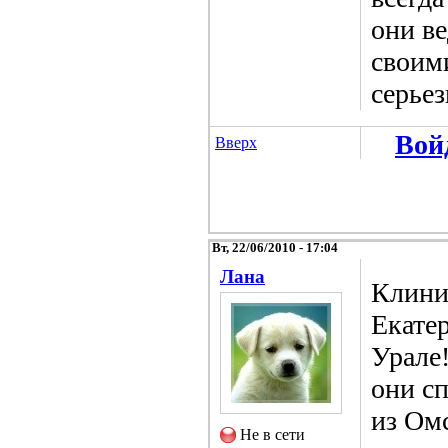
они в
своим
серьез
Вой
Вверх
Вт, 22/06/2010 - 17:04
Лана
Клини
Екатер
Урале!
они с
из Омс
Не в сети