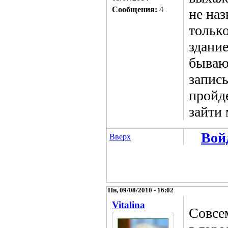
Сообщения:
4
не на
только
здани
бываю
записы
пройде
зайти
Вой
Вверх
Пн, 09/08/2010 - 16:02
Vitalina
Совсе