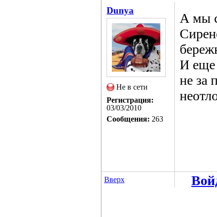
Dunya
А мы с
Сирен
береж
И еще 
не за 
Не в сети
неотл
Регистрация:
03/03/2010
Сообщения:
263
Вой
Вверх