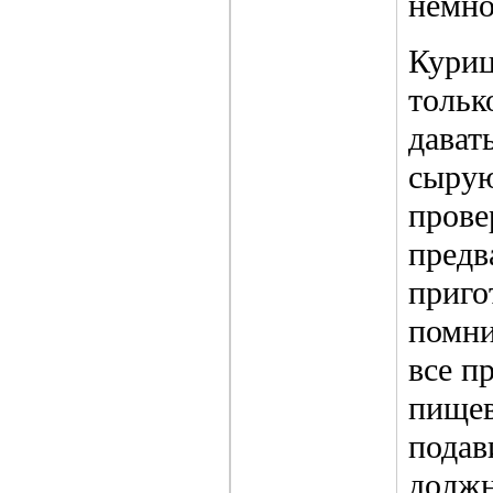
немно
Куриц
тольк
дават
сырую
прове
предв
приго
помни
все п
пищев
подав
должн