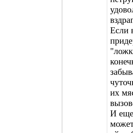
удово
вздра
Если 
приде
"ложк
конеч
забыв
чуточ
их мя
вызов
И еще
может