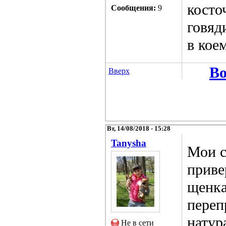
косто
Сообщения:
9
говяд
в кое
Во
Вверх
Вт, 14/08/2018 - 15:28
Tanysha
Мои с
приве
щенка
переп
натур
Не в сети