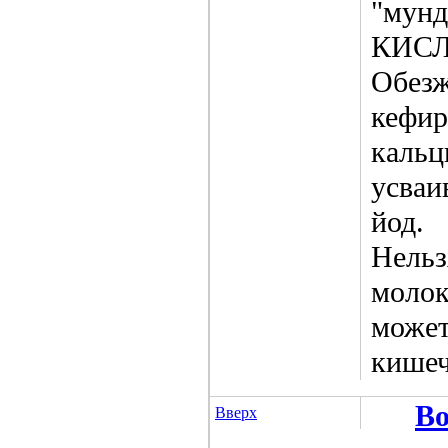
"мунд
КИС
Обезж
кефир
кальц
усваи
йод.
Нельз
молок
может
кишеч
Во
Вверх