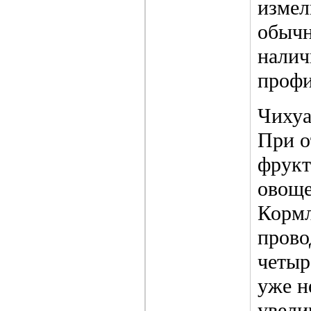
измел
обычн
налич
профи
Чихуа
При о
фрукт
овоще
Кормл
прово
четыр
уже н
увели