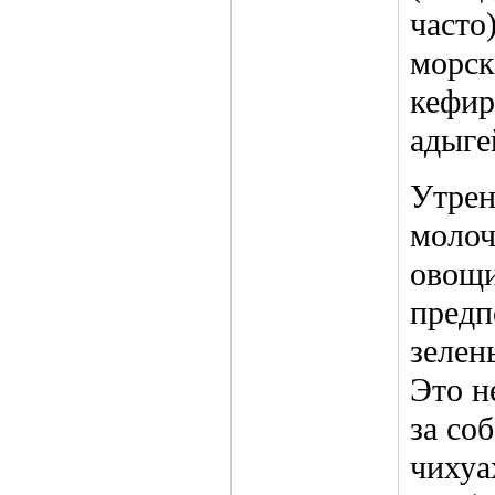
часто
морск
кефир
адыге
Утрен
молоч
овощи
предп
зелен
Это н
за со
чихуа