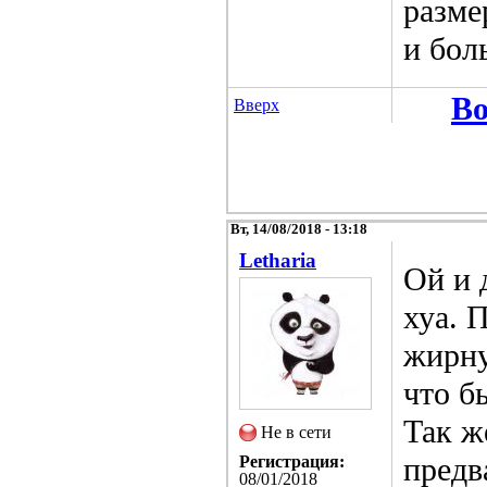
разме
и бол
Во
Вверх
Вт, 14/08/2018 - 13:18
Letharia
Ой и 
хуа. 
жирну
что б
Так ж
Не в сети
предв
Регистрация:
08/01/2018