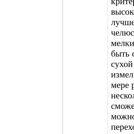
крите
высок
лучше
челюс
мелки
быть 
сухой
измел
мере 
неско
сможе
можно
перех