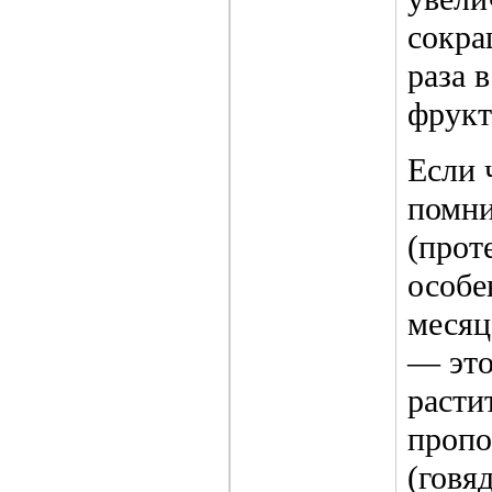
сокра
раза 
фрукт
Если 
помни
(прот
особе
месяц
— это
расти
пропо
(говя