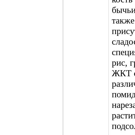
бычьи
также
прису
сладо
специ
рис, 
ЖКТ с
разли
помид
нарез
расти
подсо