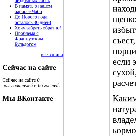
бездомных собак
В память о нашем
наход
барбосе Чаби
щенко
До Нового года
осталось 30 дней!
избыт
Хочу забрать обратно!
Проблема с
съест
Французским
Бульдогом
порци
все записи
если 
Сейчас на сайте
сухой
Сейчас на сайте
0
расче
пользователей
и
66 гостей
.
Каким
Мы ВКонтакте
натур
владе
кормо