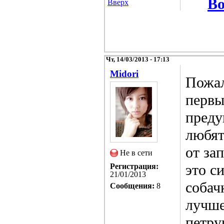
Во
Вверх
Чт, 14/03/2013 - 17:13
Midori
Пожал
первы
преду
любят
от за
Не в сети
это с
Регистрация:
21/01/2013
собач
Сообщения:
8
лучше
петру