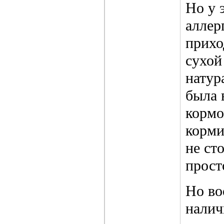
Но у 
аллер
прихо
сухой
натур
была 
кормо
корми
не ст
прост
Но во
налич