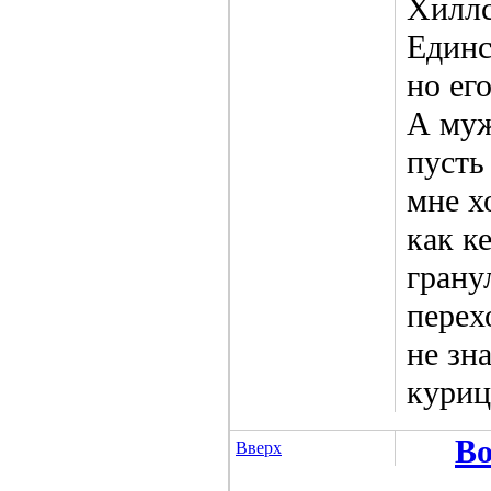
Хиллс
Единс
но ег
А муж
пусть
мне х
как к
грану
перех
не зн
куриц
Во
Вверх