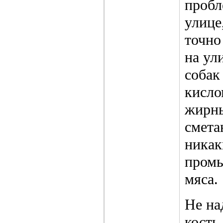
пробл
улице
точно
на ул
собак
кисло
жирны
смета
никак
промы
мяса.
Не на
кость