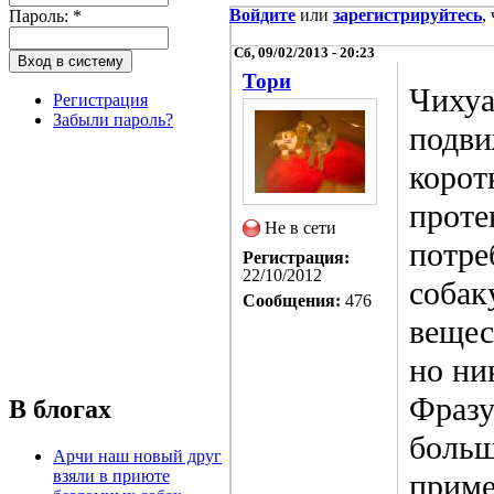
Войдите
или
зарегистрируйтесь
,
Пароль:
*
Сб, 09/02/2013 - 20:23
Тори
Чихуа
Регистрация
Забыли пароль?
подви
корот
проте
Не в сети
потре
Регистрация:
22/10/2012
собак
Сообщения:
476
вещес
но ни
Фразу
В блогах
больш
Арчи наш новый друг
взяли в приюте
приме