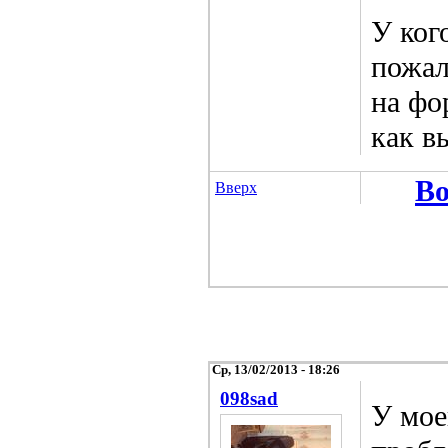
У ког
пожал
на фо
как в
Во
Вверх
Ср, 13/02/2013 - 18:26
098sad
У мое