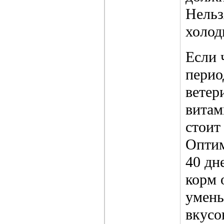
Нельз
холод
Если 
перио
ветер
витам
стоит
Оптим
40 дн
корм 
умень
вкусо