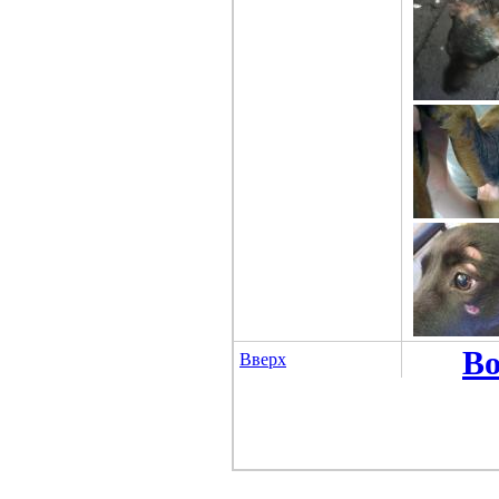
Во
Вверх