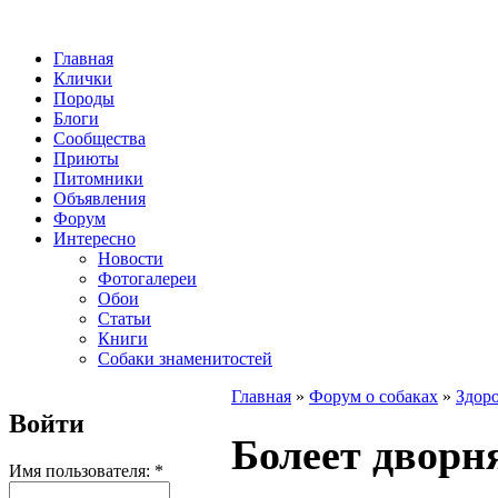
Главная
Клички
Породы
Блоги
Сообщества
Приюты
Питомники
Объявления
Форум
Интересно
Новости
Фотогалереи
Обои
Статьи
Книги
Собаки знаменитостей
Главная
»
Форум о собаках
»
Здоро
Войти
Болеет дворн
Имя пользователя:
*