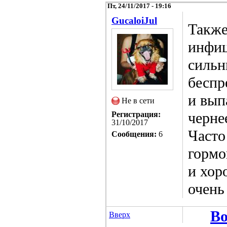
Пт, 24/11/2017 - 19:16
GucaloiJul
Также
инфиц
сильн
беспр
и вып
Не в сети
черне
Регистрация:
31/10/2017
Часто
Сообщения:
6
горм
и хор
очень
Во
Вверх