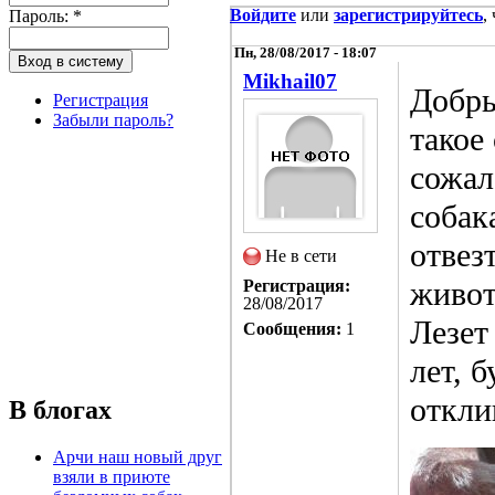
Войдите
или
зарегистрируйтесь
,
Пароль:
*
Пн, 28/08/2017 - 18:07
Mikhail07
Добры
Регистрация
Забыли пароль?
такое
сожал
собак
отвез
Не в сети
живот
Регистрация:
28/08/2017
Лезет
Сообщения:
1
лет, 
откли
В блогах
Арчи наш новый друг
взяли в приюте