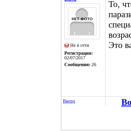
То, ч
параз
специ
возра
Это в
Не в сети
Регистрация:
02/07/2017
Сообщения:
26
Во
Вверх