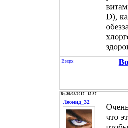
витам
D), к
обезз
хлорг
здоро
Во
Вверх
Вт, 29/08/2017 - 15:37
Леонид_32
Очень
что э
чтобы