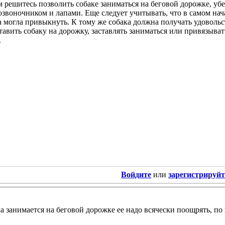
 решитесь позволить собаке заниматься на беговой дорожке, убе
озвоночником и лапами. Еще следует учитывать, что в самом н
а могла привыкнуть. К тому же собака должна получать удовольств
тавить собаку на дорожку, заставлять заниматься или привязывать
.
Войдите
или
зарегистрируйт
ка занимается на беговой дорожке ее надо всячески поощрять, по 