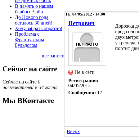
бездомных собак
В память о нашем
барбосе Чаби
Пт, 04/05/2012 - 14:00
До Нового года
Петрович
осталось 30 дней!
Дорожка дл
Хочу забрать обратно!
вреда очен
Проблема с
двух метро
Французским
у тренера,
Бульдогом
портит дви
все записи
Сейчас на сайте
Не в сети
Регистрация:
Сейчас на сайте
0
04/05/2012
пользователей
и
34 гостя
.
Сообщения:
17
Мы ВКонтакте
Вверх