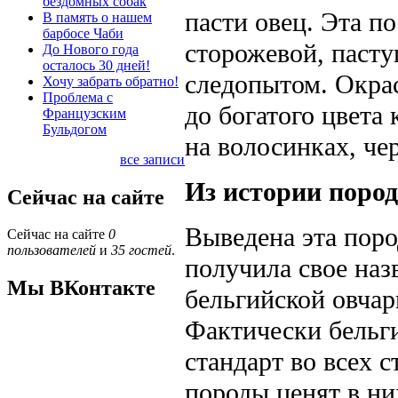
бездомных собак
пасти овец. Эта п
В память о нашем
барбосе Чаби
сторожевой, пасту
До Нового года
осталось 30 дней!
следопытом. Окрас
Хочу забрать обратно!
Проблема с
до богатого цвета
Французским
Бульдогом
на волосинках, ч
все записи
Из истории поро
Сейчас на сайте
Выведена эта поро
Сейчас на сайте
0
пользователей
и
35 гостей
.
получила свое наз
Мы ВКонтакте
бельгийской овчар
Фактически бельг
стандарт во всех 
породы ценят в н