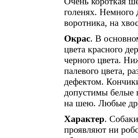
Очень короткая ше
голенях. Немного 
воротника, на хвос
Окрас
. В основно
цвета красного де
черного цвета. Ни
палевого цвета, р
дефектом. Кончик
допустимы белые п
на шею. Любые др
Характер
. Собак
проявляют ни робо