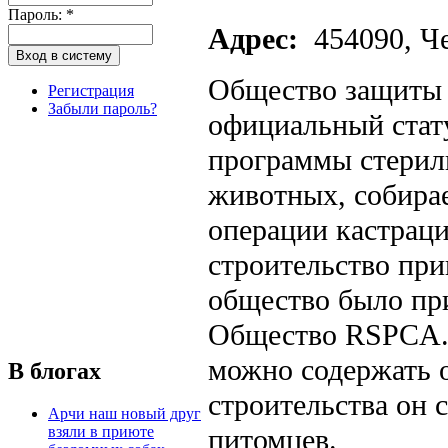
Пароль:
*
Адрес:
454090, Че
Общество защиты 
Регистрация
Забыли пароль?
официальный стату
программы стерил
животных, собирае
операции кастраци
строительство при
общество было пр
Общество RSPCA. 
можно содержать 
В блогах
строительства он 
Арчи наш новый друг
взяли в приюте
питомцев.