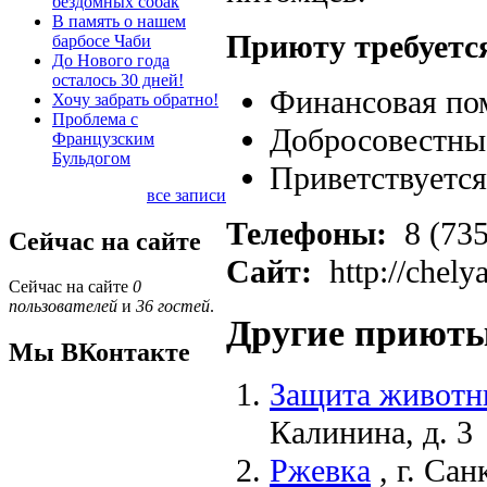
бездомных собак
В память о нашем
Приюту требуетс
барбосе Чаби
До Нового года
осталось 30 дней!
Финансовая п
Хочу забрать обратно!
Проблема с
Добросовестны
Французским
Бульдогом
Приветствуетс
все записи
Телефоны:
8 (735
Сейчас на сайте
Сайт:
http://chely
Сейчас на сайте
0
пользователей
и
36 гостей
.
Другие приюты
Мы ВКонтакте
Защита животн
Калинина, д. 3
Ржевка
,
г. Сан