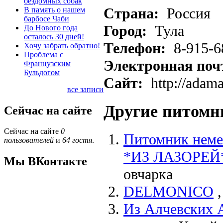
бездомных собак
Страна:
Россия
В память о нашем
барбосе Чаби
Город:
Тула
До Нового года
осталось 30 дней!
Телефон:
8-915-6
Хочу забрать обратно!
Проблема с
Электронная поч
Французским
Бульдогом
Сайт:
http://adama
все записи
Другие питомн
Сейчас на сайте
Сейчас на сайте
0
Питомник неме
пользователей
и
64 гостя
.
*ИЗ ЛАЗОРЕЙ
Мы ВКонтакте
овчарка
DELMONICO
Из Алчевских 