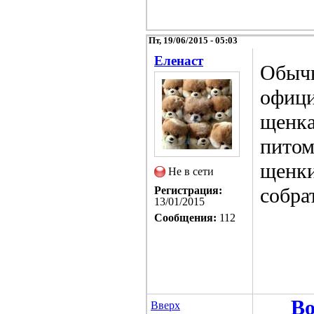
Пт, 19/06/2015 - 05:03
Еленаст
Обычн
офици
щенка
питом
щенки
Не в сети
собра
Регистрация:
13/01/2015
Сообщения:
112
Во
Вверх