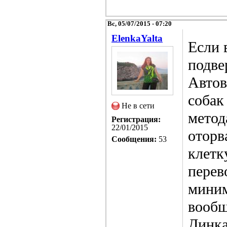
Вс, 05/07/2015 - 07:20
ElenkaYalta
Если 
подве
Автов
собак
Не в сети
метод
Регистрация:
22/01/2015
оторв
Сообщения:
53
клетк
перев
миним
вообщ
Динка