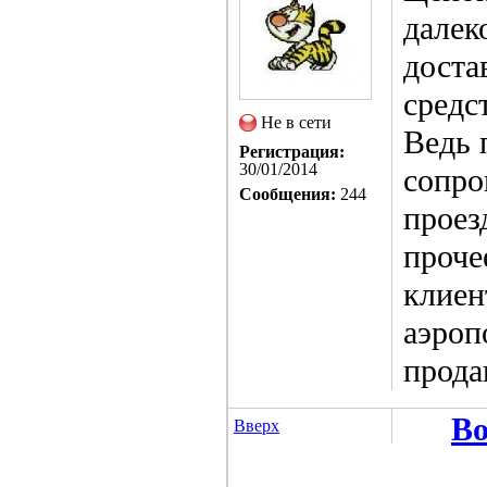
далек
доста
средс
Не в сети
Ведь 
Регистрация:
30/01/2014
сопро
Сообщения:
244
проез
проче
клиен
аэроп
прода
Во
Вверх