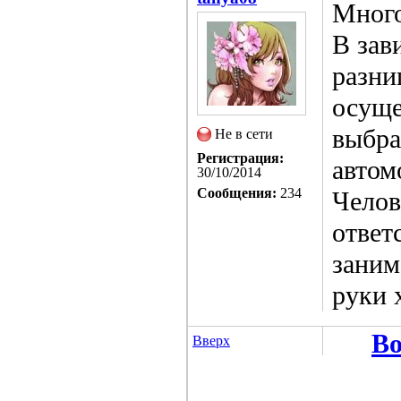
Много
В зав
разни
осуще
выбра
Не в сети
Регистрация:
автом
30/10/2014
Сообщения:
234
Челов
ответ
заним
руки 
Во
Вверх