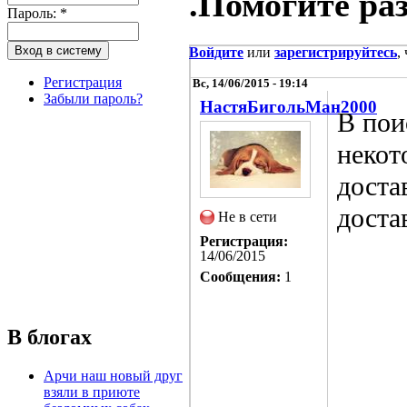
.Помогите раз
Пароль:
*
Войдите
или
зарегистрируйтесь
,
Регистрация
Вс, 14/06/2015 - 19:14
Забыли пароль?
НастяБигольМан2000
В пои
некот
доста
доста
Не в сети
Регистрация:
14/06/2015
Сообщения:
1
В блогах
Арчи наш новый друг
взяли в приюте