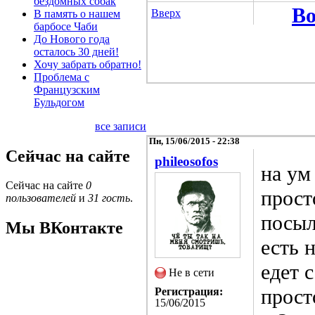
бездомных собак
Во
Вверх
В память о нашем
барбосе Чаби
До Нового года
осталось 30 дней!
Хочу забрать обратно!
Проблема с
Французским
Бульдогом
все записи
Пн, 15/06/2015 - 22:38
Сейчас на сайте
phileosofos
на ум
Сейчас на сайте
0
прост
пользователей
и
31 гость
.
посыл
Мы ВКонтакте
есть 
едет 
Не в сети
прост
Регистрация:
15/06/2015