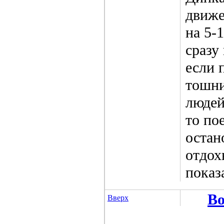
движе
на 5-
сразу
если 
тошни
людей
то по
остан
отдох
показ
Во
Вверх