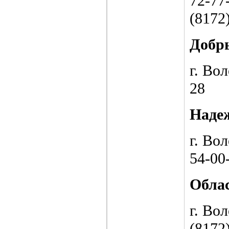
72-77-
(8172)
Добры
г. Вол
28
Наде
г. Во
54-00
Обла
г. Во
(8172