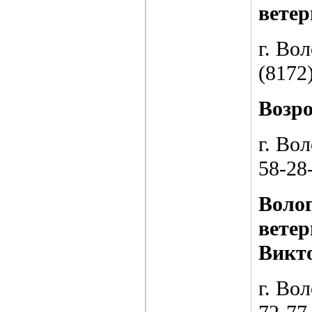
ветер
г. Во
(8172
Возр
г. Вол
58-28
Воло
вете
Викт
г. Во