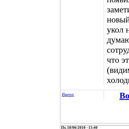
замет
новый
укол 
думаю
сотру
что э
(види
холод
Во
Вверх
Пт, 18/06/2010 - 15:40