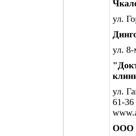
Чкал
ул. Го
Динг
ул. 8-
"Докт
клин
ул. Га
61-36
www.ai
ООО 