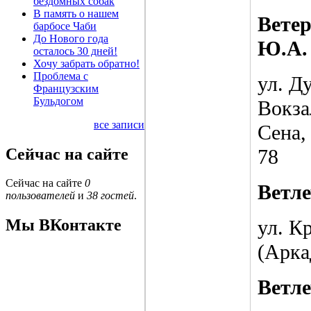
бездомных собак
В память о нашем
Вете
барбосе Чаби
До Нового года
Ю.А.
осталось 30 дней!
Хочу забрать обратно!
Проблема с
ул. Ду
Французским
Бульдогом
Вокзал
все записи
Сена,
Сейчас на сайте
78
Сейчас на сайте
0
Ветл
пользователей
и
38 гостей
.
ул. К
Мы ВКонтакте
(Арка
Ветл