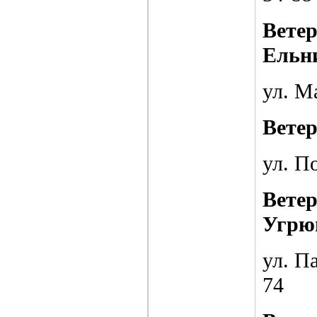
Вете
Ельн
ул. М
Вете
ул. По
Вете
Угрю
ул. Па
74