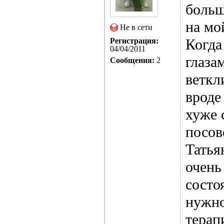
больш
на мо
Не в сети
Когда
Регистрация:
04/04/2011
глаза
Сообщения:
2
веткл
вроде
хуже 
посов
Татья
очень
состо
нужно
терап