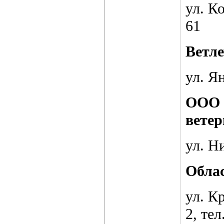
ул. Ко
61
Ветле
ул. Ян
ООО 
вете
ул. Н
Облас
ул. К
2, тел