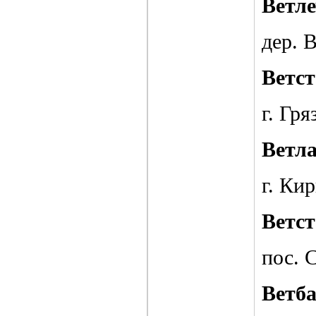
Ветл
дер. 
Ветс
г. Гря
Ветл
г. Кир
Ветс
пос. 
Ветб