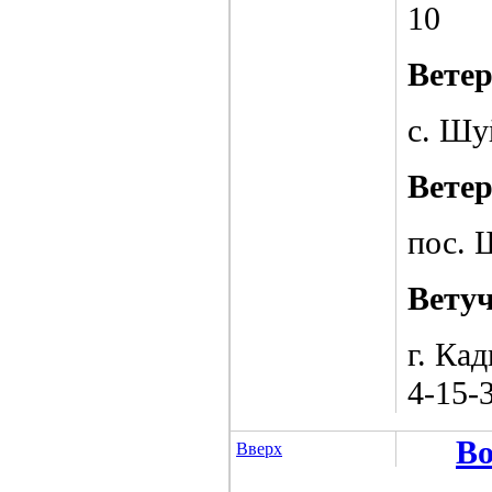
10
Вете
с. Шу
Вете
пос. 
Вету
г. Кад
4-15-
Во
Вверх