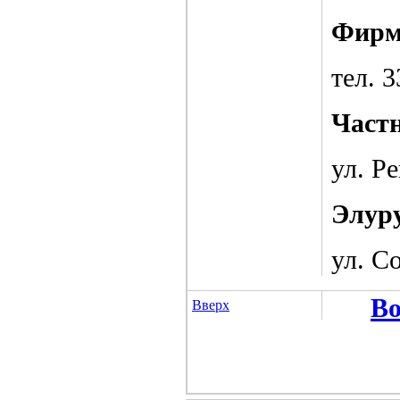
Фирм
тел. 
Част
ул. Р
Элур
ул. Со
Во
Вверх