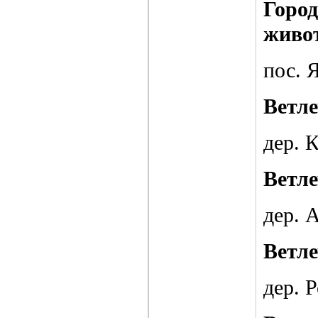
Город
живо
пос. 
Ветл
дер. 
Ветл
дер. 
Ветл
дер. 