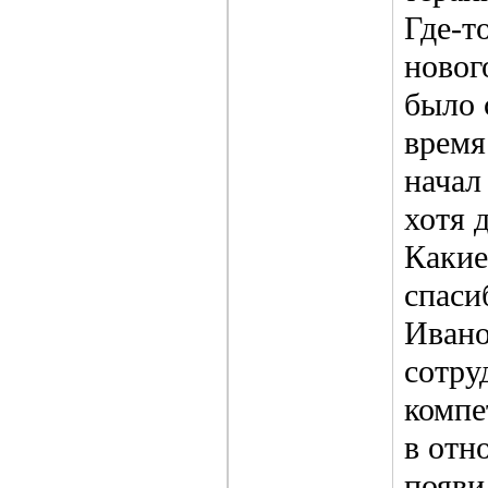
Где-т
новог
было 
время
начал
хотя 
Какие
спаси
Ивано
сотру
компе
в отн
появи