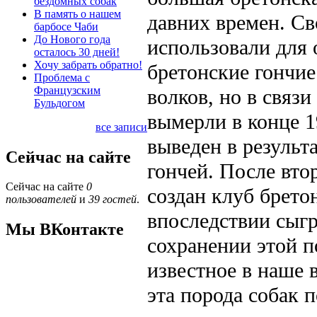
бездомных собак
В память о нашем
давних времен. Св
барбосе Чаби
До Нового года
использовали для 
осталось 30 дней!
Хочу забрать обратно!
бретонские гончи
Проблема с
Французским
волков, но в связ
Бульдогом
вымерли в конце 
все записи
выведен в результ
Сейчас на сайте
гончей. После вто
Сейчас на сайте
0
создан клуб брето
пользователей
и
39 гостей
.
впоследствии сыг
Мы ВКонтакте
сохранении этой п
известное в наше 
эта порода собак 