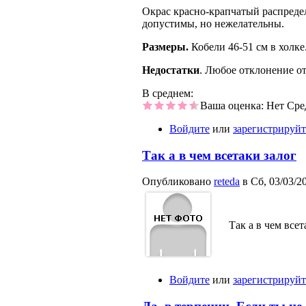
Окрас красно-крапчатый распредел
допустимы, но нежелательны.
Размеры.
Кобели 46-51 см в холке.
Недостатки
. Любое отклонение о
В среднем:
Ваша оценка:
Нет
Сре
Войдите
или
зарегистрируйт
Так а в чем всетаки залог
Опубликовано
reteda
в Сб, 03/03/20
Так а в чем все
Войдите
или
зарегистрируйт