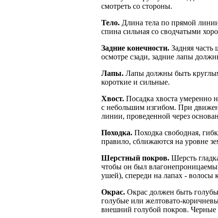
смотреть со стороны.
Тело.
Длина тела по прямой линии 
спина сильная со сводчатыми хоро
Задние конечности.
Задняя часть 
осмотре сзади, задние лапы долж
Лапы.
Лапы должны быть круглыми
короткие и сильные.
Хвост.
Посадка хвоста умеренно н
с небольшим изгибом. При движени
линии, проведенной через основан
Походка.
Походка свободная, гибк
правило, сближаются на уровне зем
Шерстный покров.
Шерсть гладка
чтобы он был влагонепроницаемым
ушей), спереди на лапах - волосы 
Окрас.
Окрас должен быть голубы
голубые или желтовато-коричневы
внешний голубой покров. Черные 