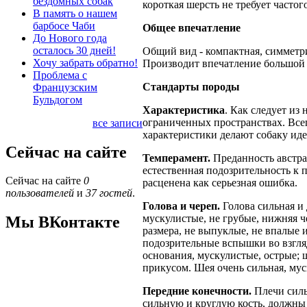
бездомных собак
короткая шерсть не требует частог
В память о нашем
барбосе Чаби
Общее впечатление
До Нового года
осталось 30 дней!
Общий вид - компактная, симметр
Хочу забрать обратно!
Производит впечатление большой 
Проблема с
Стандарты породы
Французским
Бульдогом
Характеристика
. Как следует из 
ограниченных пространствах. Всегд
все записи
характеристики делают собаку иде
Сейчас на сайте
Темперамент.
Преданность австрал
естественная подозрительность к 
Сейчас на сайте
0
расценена как серьезная ошибка.
пользователей
и
37 гостей
.
Голова и череп.
Голова сильная и
мускулистые, не грубые, нижняя ч
Мы ВКонтакте
размера, не выпуклые, не впалые
подозрительные вспышки во взгляд
основания, мускулистые, острые;
прикусом. Шея очень сильная, мус
Передние конечности.
Плечи силь
сильную и круглую кость, должны