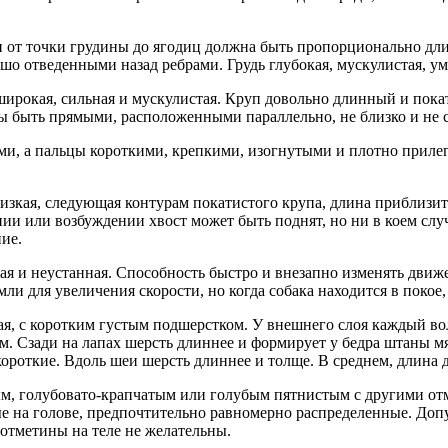
от точки грудины до ягодиц должна быть пропорционально длинне
шо отведенными назад ребрами. Грудь глубокая, мускулистая, у
широкая, сильная и мускулистая. Круп довольно длинный и пок
ны быть прямыми, расположенными параллельно, не близко и не
, а пальцы короткими, крепкими, изогнутыми и плотно прилег
изкая, следующая контурам покатистого крупа, длина приблизит
и или возбуждении хвост может быть поднят, но ни в коем слу
ие.
ая и неустанная. Способность быстро и внезапно изменять движ
ли для увеличения скорости, но когда собака находится в покое,
я, с коротким густым подшерстком. У внешнего слоя каждый во
. Сзади на лапах шерсть длиннее и формирует у бедра штаны м
короткие. Вдоль шеи шерсть длиннее и толще. В среднем, длина до
м, голубовато-крапчатым или голубым пятнистым с другими отм
е на голове, предпочтительно равномерно распределенные. Допу
отметины на теле не желательны.