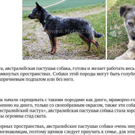
а, австралийская пастушья собака, готова и желает работать весь
амкнутых пространствах. Собаки этой породы могут быть голуб
коричневым подпалом или без него.
ак начали скрещивать с такими породами как динго, мраморно-г
жению на динго, только со своеобразным окрасом, также эти со
австралийский пастух», австралийская пастушья собака стала 
ны огромны стад скота.
рных пространствах, австралийские пастушьи собаки очень эн
незнакомцам, поэтому щенков следует приучать к семье, для этог