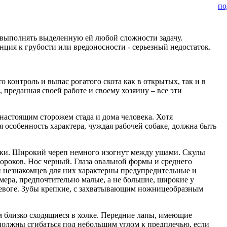
по
 выполнять выделенную ей любой сложности задачу.
ция к грубости или вредоносности - серьезный недостаток.
то контроль и выпас рогатого скота как в открытых, так и в
 преданная своей работе и своему хозяину – все эти
 настоящим сторожем стада и дома человека. Хотя
 особенность характера, чуждая рабочей собаке, должна быть
аки. Широкий череп немного изогнут между ушами. Скулы
пороков. Нос черный. Глаза овальной формы и среднего
и незнакомцев для них характерны предупредительные и
мера, предпочтительно малые, а не большие, широкие у
тревоге. Зубы крепкие, с захватывающим ножницеобразным
м близко сходящиеся в холке. Передние лапы, имеющие
должны сгибаться под небольшим углом к предплечью, если