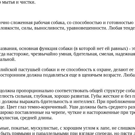
о мытья и чистки.
ично сложенная рабочая собака, со способностью и готовностью
ловкости, силы, выносливости, уравновешенности. Любая тенден
названия, основная функция собаки (в которой нет ей равных) - э
а настороже, чрезвычайно умная, бдительная, смелая, надежная,
альной.
ийской пастушьей собаки и ее способность к охране, делают ее
посторонним должна подавляться еще в щенячьем возрасте. Любая
 должна пропорционально соответствовать общей структуре соб
елюсть сильная, глубокая, хорошо развитая. Губы жесткие и без 
 и должны выражать бдительность и интеллект. При приближени
е. Цвет глаз темно-коричневый. Уши должны быть среднего раз
 широко поставленные на черепе, чуткие и настороженные при 
кулистая, средней длины.
ные, покатые, мускулистые, с хорошим углом к лапе, не слишко
 быть прямыми и параллельными при взгляде спереди, но пясти 