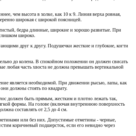
е, чем высота в холке, как 10 к 9. Линия верха ровная,
меренно широкая с широкой поясницей.
атистый, бедра длинные, широкие и хорошо развитые. При
 слишком широко.
ающими друг к другу. Подушечки жесткие и глубокие, когти
ельно до колена. В спокойном положении он должен свисать
чае любая часть хвоста не должна превышать вертикальной
ение является необходимой. При движении рысью, лапы, как
 они должны стоять по квадрату.
лос должен быть прямым, жестким и плотно лежать так,
ягкой формы. На голове (включая внутреннюю поверхность
лжна составлять от 2,5 до 4 см.
етинами или без них. Допустимые отметины - черные,
стим коричневый подшерсток, если его невидно через