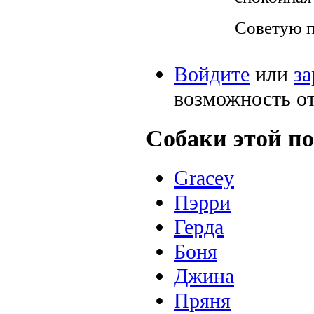
Советую по
Войдите
или
за
возможность о
Собаки этой по
Gracey
Пэрри
Герда
Боня
Джина
Пряня