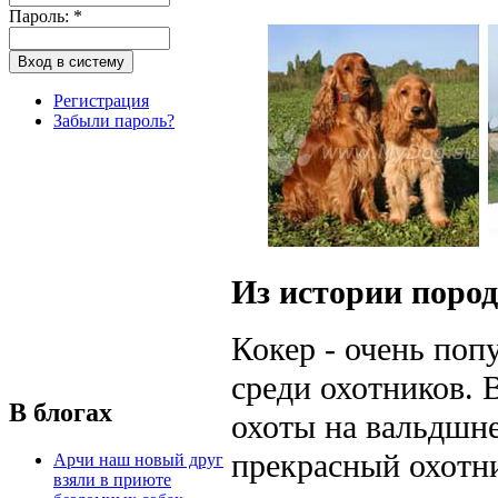
Пароль:
*
Регистрация
Забыли пароль?
Из истории поро
Кокер - очень поп
среди охотников. 
В блогах
охоты на вальдшне
прекрасный охотн
Арчи наш новый друг
взяли в приюте