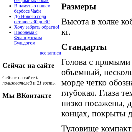
бездомных собак
Размеры
В память о нашем
барбосе Чаби
До Нового года
Высота в холке коб
осталось 30 дней!
Хочу забрать обратно!
кг.
Проблема с
Французским
Бульдогом
Стандарты
все записи
Голова с прямыми 
Сейчас на сайте
объемный, несколь
Сейчас на сайте
0
морде четко обозн
пользователей
и
21 гость
.
глубокая. Глаза т
Мы ВКонтакте
низко посажены, д
концах, покрыты 
Туловище компакт