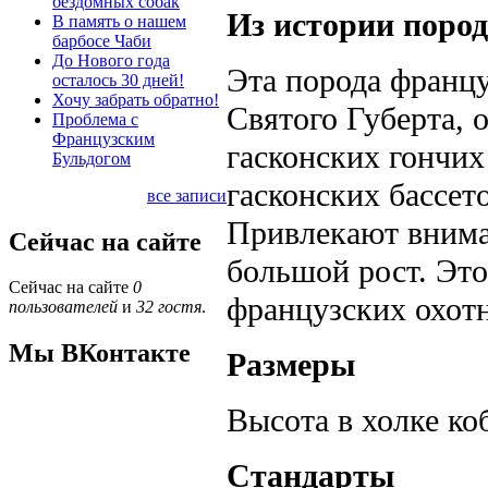
бездомных собак
Из истории поро
В память о нашем
барбосе Чаби
До Нового года
Эта порода францу
осталось 30 дней!
Хочу забрать обратно!
Святого Губерта, 
Проблема с
Французским
гасконских гончих
Бульдогом
гасконских бассето
все записи
Привлекают внима
Сейчас на сайте
большой рост. Это
Сейчас на сайте
0
французских охотн
пользователей
и
32 гостя
.
Мы ВКонтакте
Размеры
Высота в холке ко
Стандарты