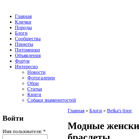
Главная
Клички
Породы
Блоги
Сообщества
Приюты
Питомники
Объявления
Форум
Интересно
Новости
Фотогалереи
Обои
Статьи
Книги
Собаки знаменитостей
Главная
»
Блоги
»
Belka's блог
Войти
Модные женски
Имя пользователя:
*
браслеты