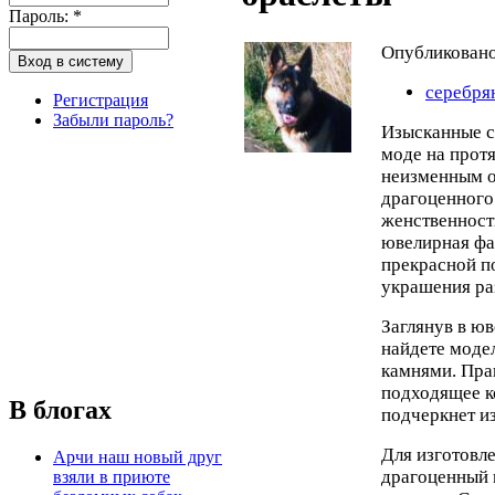
Пароль:
*
Опубликован
серебря
Регистрация
Забыли пароль?
Изысканные с
моде на протя
неизменным о
драгоценного
женственност
ювелирная фа
прекрасной п
украшения ра
Заглянув в ю
найдете моде
камнями. Пра
подходящее к
В блогах
подчеркнет из
Для изготовл
Арчи наш новый друг
драгоценный 
взяли в приюте