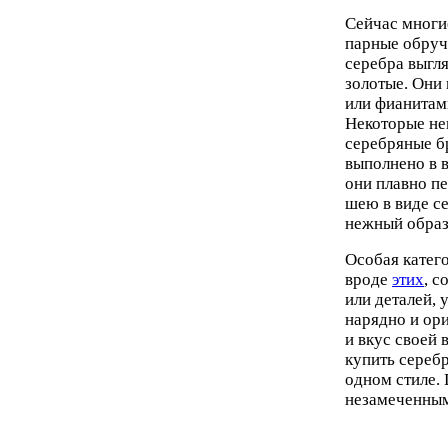
Сейчас многи
парные обруч
серебра выгля
золотые. Они
или фианитам
Некоторые не
серебряные б
выполнено в 
они плавно п
шею в виде с
нежный образ
Особая катег
вроде
этих
, с
или деталей,
нарядно и ор
и вкус своей
купить сереб
одном стиле.
незамеченным