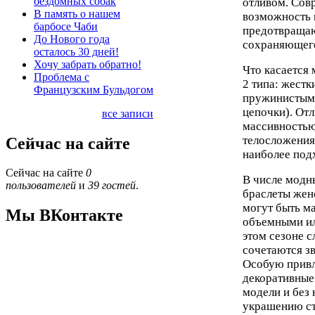
бездомных собак
отливом. Сов
В память о нашем
возможность 
барбосе Чаби
предотвращаю
До Нового года
сохраняющего
осталось 30 дней!
Хочу забрать обратно!
Что касается
Проблема с
2 типа: жест
Французским Бульдогом
пружинистыми
цепочки). От
все записи
массивностью
телосложения
Сейчас на сайте
наиболее под
Сейчас на сайте
0
В числе модн
пользователей
и
39 гостей
.
браслеты жен
могут быть м
Мы ВКонтакте
объемными ил
этом сезоне 
сочетаются з
Особую привл
декоративные 
модели и без
украшению ст