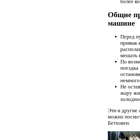
более к
Общие пр
машине
Перед п
привык 
располаг
мешать в
По возм
поездка
останов
немного 
Не оста
жару жи
холодно
Эти и другие 
можно посмо
Бетховен.