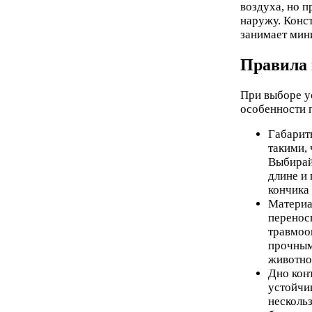
воздуха, но п
наружу. Конс
занимает мин
Правила
При выборе у
особенности 
Габарит
такими, 
Выбирай
длине и 
кончика 
Материал
перенос
травмоо
прочным
животно
Дно кон
устойчи
несколь