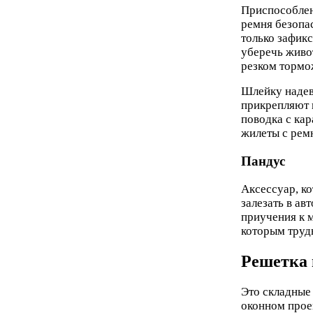
Приспособлен
ремня безопа
только зафикс
уберечь живо
резком тормо
Шлейку надев
прикрепляют 
поводка с ка
жилеты с рем
Пандус
Аксессуар, к
залезать в ав
приучения к 
которым трудн
Решетка 
Это складные
оконном прое