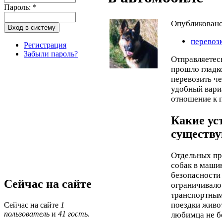
Пароль:
*
Опубликован
перевоз
Регистрация
Забыли пароль?
Отправляетесь
прошло гладко
перевозить ч
удобный вари
отношение к 
Какие ус
существ
Отдельных пр
собак в машин
безопасности
Сейчас на сайте
ограничивало
транспортным
поездки живо
Сейчас на сайте
1
пользователь
и
41 гость
.
любимца не бо