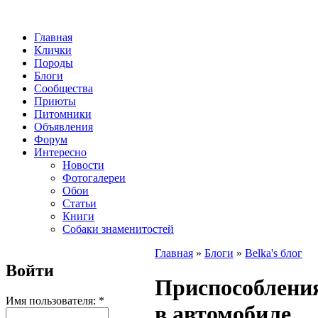
Главная
Клички
Породы
Блоги
Сообщества
Приюты
Питомники
Объявления
Форум
Интересно
Новости
Фотогалереи
Обои
Статьи
Книги
Собаки знаменитостей
Главная
»
Блоги
»
Belka's блог
Войти
Приспособления
Имя пользователя:
*
в автомобиле