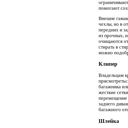
ограничивают
помогают сох
Внешне гамак
чехлы, но в о
передних и з
из прочных, и
очищаются от
стирать в ст
можно подоб
Клипер
Владельцам к
присмотретьс
багажника ил
жесткие сетк
перемещение 
заднего диван
багажного отс
Шлейка