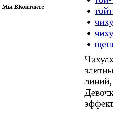
Мы ВКонтакте
тойт
чиху
чиху
щен
Чихуах
элитн
линий,
Девочк
эффект