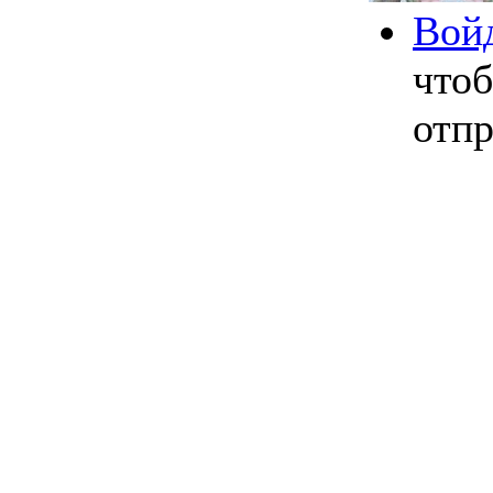
Вой
что
отпр