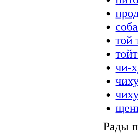
про
соб
той 
тойт
чи-х
чиху
чиху
щен
Рады п