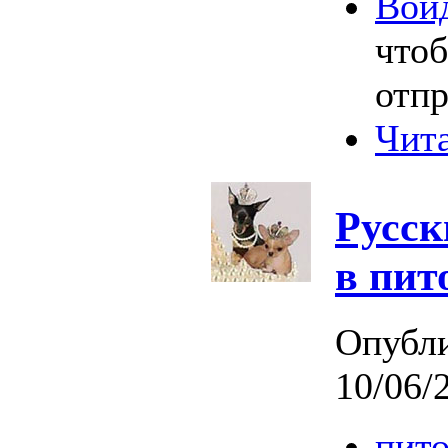
Вой
что
отпр
Чита
Русск
в пит
Опубл
10/06/
пит