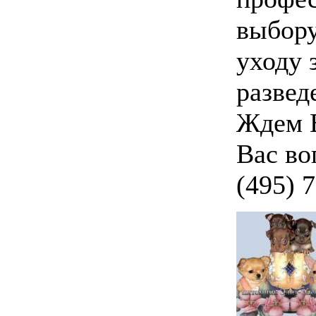
выбору
уходу 
развед
Ждем В
Вас во
(495) 