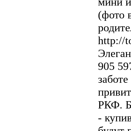
мини и
(фото 
родител
http://
Элеган
905 59
заботе
привит
РКФ. Б
- купи
будут 