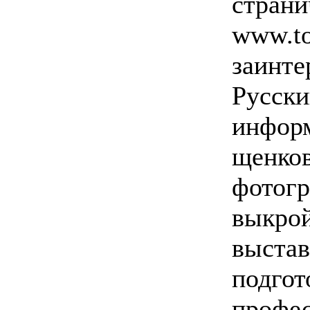
страни
www.to
заинте
Русски
информ
щенков
фотогр
выкрой
выстав
подгот
профес