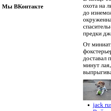
охота на 
Мы ВКонтакте
до изнемо
окруженна
спаситель
предки дж
От миниат
фокстерье
доставал 
минут лая
выпрыгива
jack ru