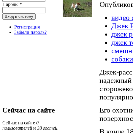
Опублико
Пароль:
*
видео 
Джек Р
Регистрация
Забыли пароль?
джек р
джек т
смешн
собаки
Джек-расс
надежный 
сторожево
популярно
Его охотни
Сейчас на сайте
поверхнос
Сейчас на сайте
0
пользователей
и
38 гостей
.
В конце 1