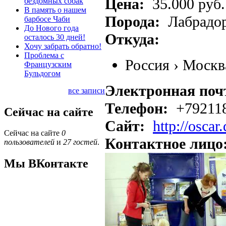
Цена:
35.000 руб.
бездомных собак
В память о нашем
Порода:
Лабрадор
барбосе Чаби
До Нового года
Откуда:
осталось 30 дней!
Хочу забрать обратно!
Проблема с
Россия
›
Москв
Французским
Бульдогом
Электронная поч
все записи
Телефон:
+79211
Сейчас на сайте
Сайт:
http://oscar
Сейчас на сайте
0
Контактное лицо
пользователей
и
27 гостей
.
Мы ВКонтакте