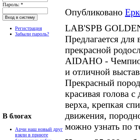
Пароль:
*
Опубликовано
Ерк
LAB'SPB GOLDE
Регистрация
Забыли пароль?
Предлагается для 
прекрасной родос
AIDAHO - Чемпион
и отличной выстав
Прекрасный пород
красивая голова с
верха, крепкая сп
движения, породн
В блогах
можно узнать по т
Арчи наш новый друг
взяли в приюте