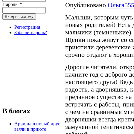
Опубликовано
Ольга55
Пароль:
*
Малыши, которым чуть 
новых родителей! Есть д
Регистрация
мальчики (темненькие).
Забыли пароль?
Щенки пока живут со с
приютили деревенские 
срочно отдают в хороши
Дорогие читатели, откр
начните год с доброго д
настоящего друга! Ведь 
радость, а дворняшка, к
преданное существо на с
встречать с работы, при
В блогах
с чем не сравнимые мгн
дворняшки всегда крепч
Арчи наш новый друг
замученной генетическ
взяли в приюте