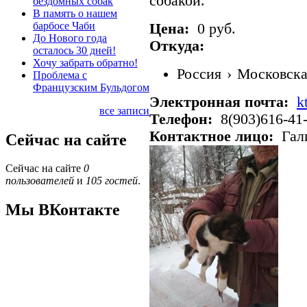
собакой.
бездомных собак
В память о нашем
барбосе Чаби
Цена:
0 руб.
До Нового года
Откуда:
осталось 30 дней!
Хочу забрать обратно!
Россия
›
Московска
Проблема с
Французским Бульдогом
Электронная почта:
k
все записи
Телефон:
8(903)616-41
Контактное лицо:
Гал
Сейчас на сайте
Сейчас на сайте
0
пользователей
и
105 гостей
.
Мы ВКонтакте