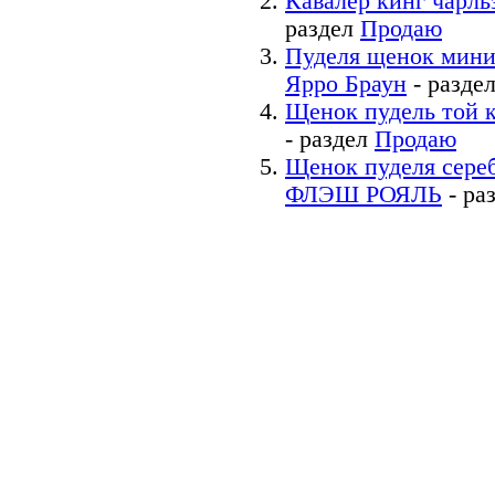
Кавалер кинг чарль
раздел
Продаю
Пуделя щенок мини
Ярро Браун
- разде
Щенок пудель той 
- раздел
Продаю
Щенок пуделя се
ФЛЭШ РОЯЛЬ
- ра