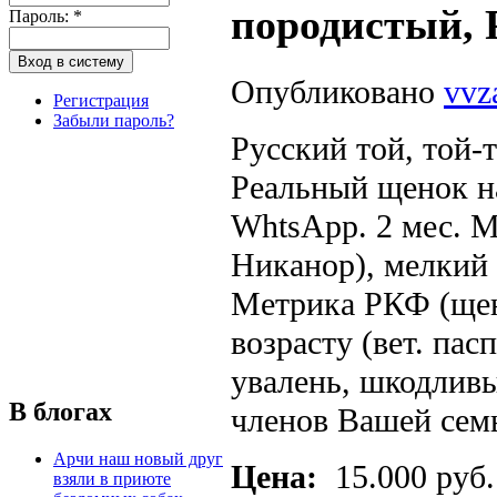
породистый, 
Пароль:
*
Опубликовано
vvz
Регистрация
Забыли пароль?
Русский той, той-
Реальный щенок на
WhtsApp. 2 мес. М
Никанор), мелкий 
Метрика РКФ (щен
возрасту (вет. пас
увалень, шкодливы
В блогах
членов Вашей семь
Арчи наш новый друг
Цена:
15.000 руб.
взяли в приюте