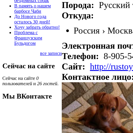
бездомных собак
Порода:
Русский 
В память о нашем
барбосе Чаби
Откуда:
До Нового года
осталось 30 дней!
Хочу забрать обратно!
Россия
›
Москв
Проблема с
Французским
Бульдогом
Электронная поч
все записи
Телефон:
8-905-5
Сайт:
http://rustoy
Сейчас на сайте
Контактное лицо
Сейчас на сайте
0
пользователей
и
26 гостей
.
Мы ВКонтакте