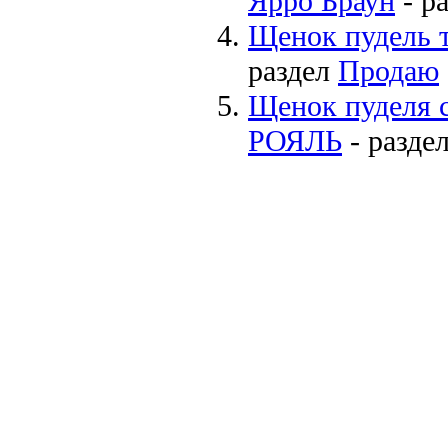
Ярро Браун
- р
Щенок пудель 
раздел
Продаю
Щенок пуделя
РОЯЛЬ
- разде