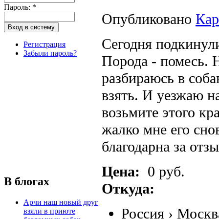
Пароль:
*
Опубликовано
Кар
Сегодня подкинули
Регистрация
Забыли пароль?
Порода - помесь. 
разбираюсь в соба
взять. И уезжаю н
возьмите этого кр
жалко мне его сно
благодарна за отзы
Цена:
0 руб.
В блогах
Откуда:
Арчи наш новый друг
Россия
›
Москв
взяли в приюте