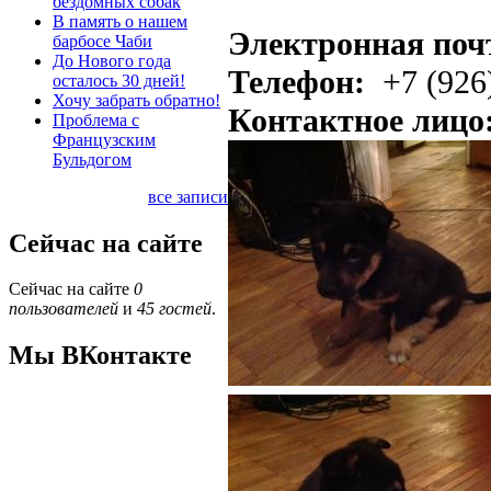
бездомных собак
В память о нашем
Электронная поч
барбосе Чаби
До Нового года
Телефон:
+7 (926
осталось 30 дней!
Хочу забрать обратно!
Контактное лицо
Проблема с
Французским
Бульдогом
все записи
Сейчас на сайте
Сейчас на сайте
0
пользователей
и
45 гостей
.
Мы ВКонтакте