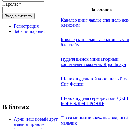
Пароль:
*
Заголовок
Кавалер кинг чарльз спаниель дев
бленхейм
Регистрация
Забыли пароль?
Кавалер кинг чарльз спаниель ма
бленхейм
Пуделя щенок миниатюрный
коричневый мальчик Ярро Браун
Щенок пудель той коричневый ма
Янг Фешен
Щенок пуделя серебристый ДЖ
БОРН ФЛЭШ РОЯЛЬ
В блогах
Такса миниатюрная- шоколадный
Арчи наш новый друг
мальчик
взяли в приюте