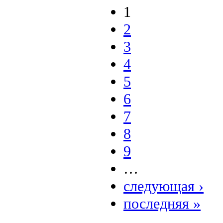
1
2
3
4
5
6
7
8
9
…
следующая ›
последняя »