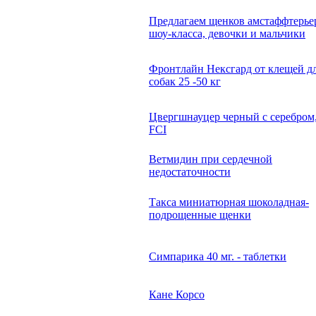
Предлагаем щенков амстаффтерье
шоу-класса, девочки и мальчики
Фронтлайн Нексгард от клещей д
собак 25 -50 кг
Цвергшнауцер черный с серебром
FCI
Ветмидин при сердечной
недостаточности
Такса миниатюрная шоколадная-
подрощенные щенки
Симпарика 40 мг. - таблетки
Кане Корсо