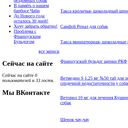
бездомных собак
В память о нашем
барбосе Чаби
Такса кроличья- шоколадный щен
До Нового года
осталось 30 дней!
Хочу забрать обратно!
Candioli Ренал для собак
Проблема с
Французским
Бульдогом
Такса миниатюрная- шоколадные
все записи
Французский бульдог щенки РКФ
Сейчас на сайте
Сейчас на сайте
0
Ветмедин S 1.25 мг №50 таб для л
пользователей
и
33 гостя
.
сердечной недостаточности у соб
Мы ВКонтакте
Веторил 10 мг для лечения Кушин
собак
Щенок чау-чау