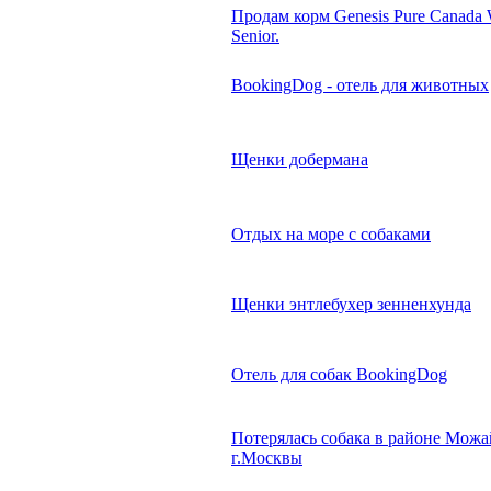
Продам корм Genesis Pure Canada 
Senior.
BookingDog - отель для животных
Щенки добермана
Отдых на море с собаками
Щенки энтлебухер зенненхунда
Отель для собак BookingDog
Потерялась собака в районе Мож
г.Москвы