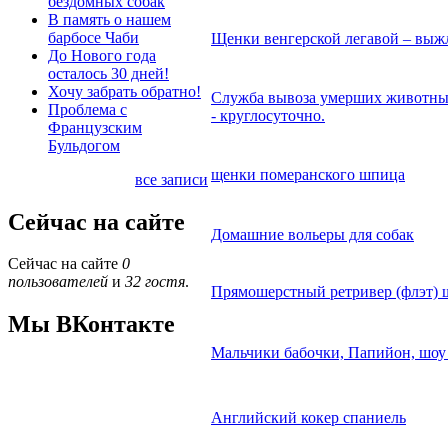
бездомных собак
В память о нашем
барбосе Чаби
Щенки венгерской легавой – вы
До Нового года
осталось 30 дней!
Хочу забрать обратно!
Служба вывоза умерших животны
Проблема с
- круглосуточно.
Французским
Бульдогом
щенки померанского шпица
все записи
Сейчас на сайте
Домашние вольеры для собак
Сейчас на сайте
0
пользователей
и
32 гостя
.
Прямошерстный ретривер (флэт) 
Мы ВКонтакте
Мальчики бабочки, Папийон, шоу
Английский кокер спаниель