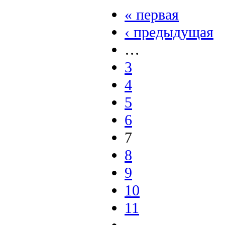
« первая
‹ предыдущая
…
3
4
5
6
7
8
9
10
11