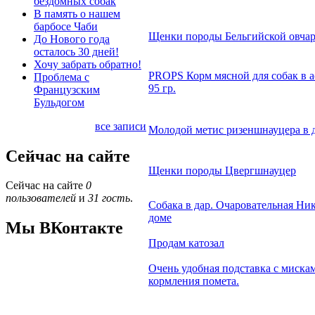
бездомных собак
В память о нашем
барбосе Чаби
Щенки породы Бельгийской овча
До Нового года
осталось 30 дней!
Хочу забрать обратно!
PROPS Корм мясной для собак в а
Проблема с
95 гр.
Французским
Бульдогом
все записи
Молодой метис ризеншнауцера в 
Сейчас на сайте
Щенки породы Цвергшнауцер
Сейчас на сайте
0
пользователей
и
31 гость
.
Собака в дар. Очаровательная Ник
доме
Мы ВКонтакте
Продам катозал
Очень удобная подставка с миска
кормления помета.