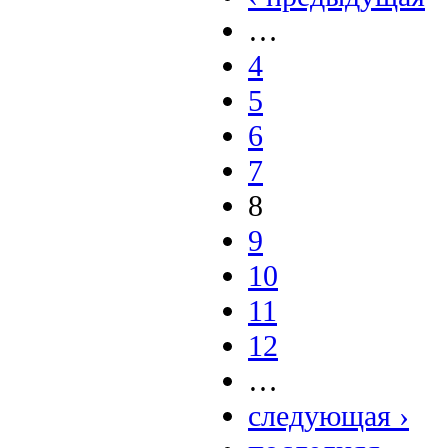
…
4
5
6
7
8
9
10
11
12
…
следующая ›