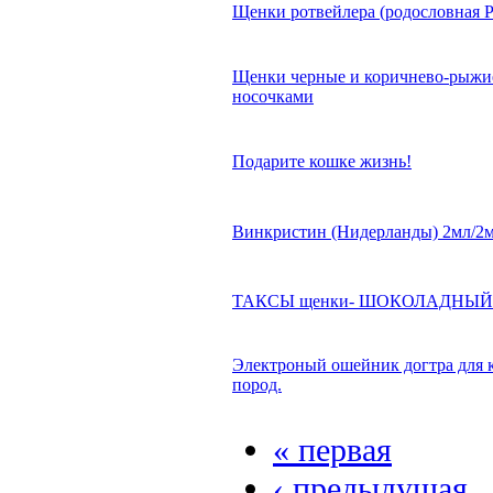
Щенки ротвейлера (родословная 
Щенки черные и коричнево-рыжи
носочками
Подарите кошке жизнь!
Винкристин (Нидерланды) 2мл/2
ТАКСЫ щенки- ШОКОЛАДНЫЙ 
Электроный ошейник догтра для
пород.
« первая
‹ предыдущая