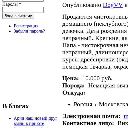
Опубликовано
DogVV
в
Пароль:
*
Продаются чистокровны
домашнего (неклубного)
Регистрация
девочка. Дата рождения 
Забыли пароль?
чепрачный. Крепкие, а
Папа - чистокровная не
чепрачный, длинношерс
курсы дрессировки (окд
немецкая овчарка, окра
Цена:
10.000 руб.
Порода:
Немецкая овча
Откуда:
Россия
›
Московска
В блогах
Электронная почта:
m
Арчи наш новый друг
Контактное лицо:
Вик
взяли в приюте