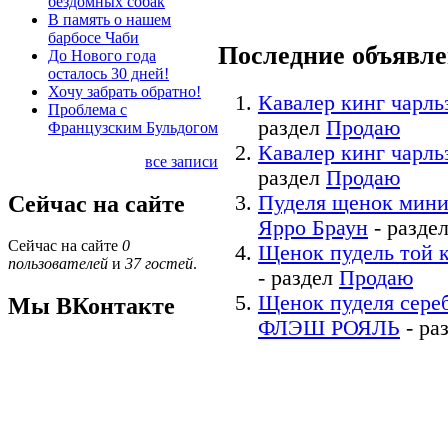
бездомных собак
В память о нашем
барбосе Чаби
Последние объявл
До Нового года
осталось 30 дней!
Хочу забрать обратно!
Кавалер кинг чарль
Проблема с
раздел
Продаю
Французским Бульдогом
Кавалер кинг чарль
все записи
раздел
Продаю
Сейчас на сайте
Пуделя щенок мини
Ярро Браун
- разде
Сейчас на сайте
0
Щенок пудель той 
пользователей
и
37 гостей
.
- раздел
Продаю
Щенок пуделя се
Мы ВКонтакте
ФЛЭШ РОЯЛЬ
- ра