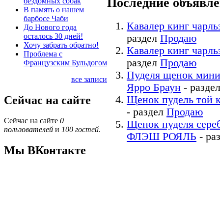
Последние объявл
бездомных собак
В память о нашем
барбосе Чаби
Кавалер кинг чарль
До Нового года
осталось 30 дней!
раздел
Продаю
Хочу забрать обратно!
Кавалер кинг чарль
Проблема с
раздел
Продаю
Французским Бульдогом
Пуделя щенок мини
все записи
Ярро Браун
- разде
Сейчас на сайте
Щенок пудель той 
- раздел
Продаю
Сейчас на сайте
0
Щенок пуделя се
пользователей
и
100 гостей
.
ФЛЭШ РОЯЛЬ
- ра
Мы ВКонтакте