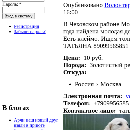
Опубликовано
Волонтер
Пароль:
*
16:00
В Чеховском районе Мос
Регистрация
года найдена молодая д
Забыли пароль?
Есть клеймо. Ищем тол
ТАТЬЯНА 89099565851
Цена:
10 руб.
Порода:
Золотистый ре
Откуда:
Россия
›
Москва
Электронная почта:
v
Телефон:
+7909956585
В блогах
Контактное лицо:
тат
Арчи наш новый друг
взяли в приюте