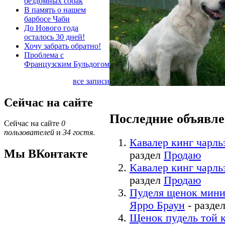
бездомных собак
В память о нашем
барбосе Чаби
До Нового года
осталось 30 дней!
Хочу забрать обратно!
Проблема с
Французским Бульдогом
все записи
Сейчас на сайте
Последние объявл
Сейчас на сайте
0
пользователей
и
34 гостя
.
Кавалер кинг чарль
Мы ВКонтакте
раздел
Продаю
Кавалер кинг чарль
раздел
Продаю
Пуделя щенок мини
Ярро Браун
- разде
Щенок пудель той 