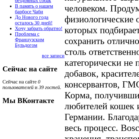
бездомных собак
человеком. Продум
В память о нашем
барбосе Чаби
физиологические 
До Нового года
осталось 30 дней!
которых подбирае
Хочу забрать обратно!
Проблема с
сохранить отлично
Французским
Бульдогом
столь ответственн
все записи
категорически не
Сейчас на сайте
добавок, красител
консервантов, ГМО
Сейчас на сайте
0
пользователей
и
39 гостей
.
Корма, получивши
Мы ВКонтакте
любителей кошек и
Германии. Благода
весь процесс. Bos
хранения, транспо