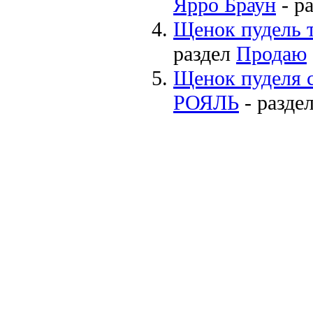
Ярро Браун
- р
Щенок пудель 
раздел
Продаю
Щенок пуделя
РОЯЛЬ
- разде