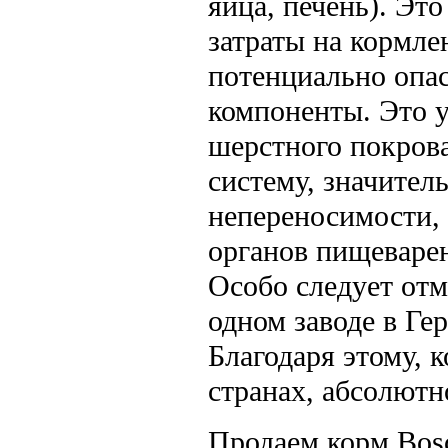
яйца, печень). Эт
затраты на кормле
потенциально опа
компоненты. Это у
шерстного покров
систему, значител
непереносимости, 
органов пищеварен
Особо следует отм
одном заводе в Ге
Благодаря этому, 
странах, абсолютн
Продаем корм Bosc