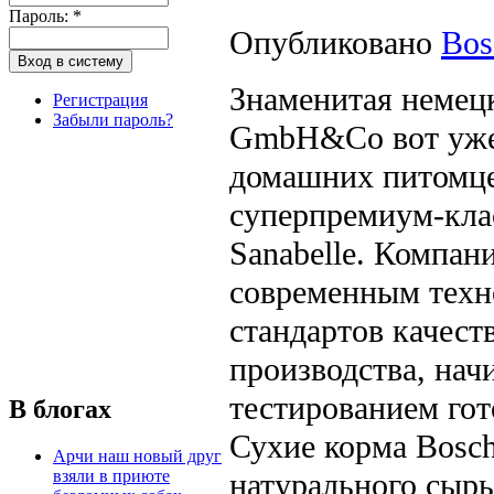
Пароль:
*
Опубликовано
Bos
Знаменитая немецк
Регистрация
Забыли пароль?
GmbH&Co вот уже б
домашних питомцев
суперпремиум-клас
Sanabelle. Компан
современным техн
стандартов качест
производства, нач
тестированием гот
В блогах
Сухие корма Bosch
Арчи наш новый друг
взяли в приюте
натурального сырь