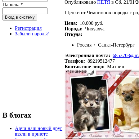
Опубликовано
ПЕТЯ
в Сб, 21/01/2
Пароль:
*
Щенки от Чемпионов породы с ро
Цена:
10.000 руб.
Регистрация
Порода:
Чихуахуа
Забыли пароль?
Откуда:
Россия
›
Санкт-Петербург
Электронная почта:
6853703@mai
Телефон:
89219512477
Контактное лицо:
Михаил
В блогах
Арчи наш новый друг
взяли в приюте