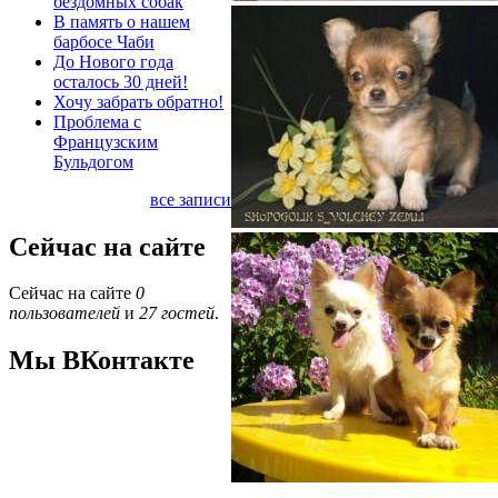
бездомных собак
В память о нашем
барбосе Чаби
До Нового года
осталось 30 дней!
Хочу забрать обратно!
Проблема с
Французским
Бульдогом
все записи
Сейчас на сайте
Сейчас на сайте
0
пользователей
и
27 гостей
.
Мы ВКонтакте