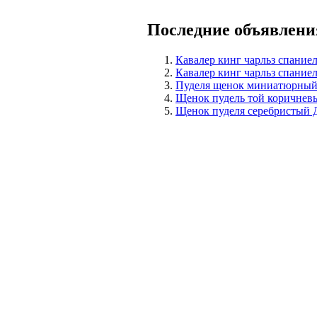
Последние объявлени
Кавалер кинг чарльз спание
Кавалер кинг чарльз спание
Пуделя щенок миниатюрный 
Щенок пудель той коричнев
Щенок пуделя серебрист