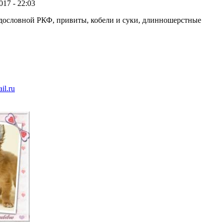
017 - 22:03
дословной РКФ, привиты, кобели и суки, длинношерстные
l.ru