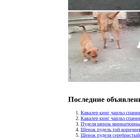
Последние объявлен
Кавалер кинг чарльз спани
Кавалер кинг чарльз спани
Пуделя щенок миниатюрны
Щенок пудель той коричн
Щенок пуделя серебрис