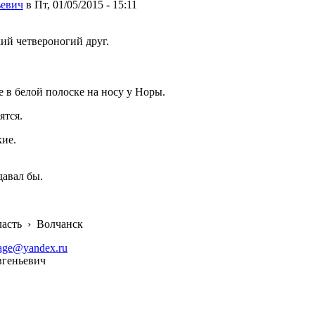
ьевич
в Пт, 01/05/2015 - 15:11
ий четвероногий друг.
е в белой полоске на носу у Норы.
ятся.
кие.
давал бы.
ласть
›
Волчанск
age@yandex.ru
вгеньевич