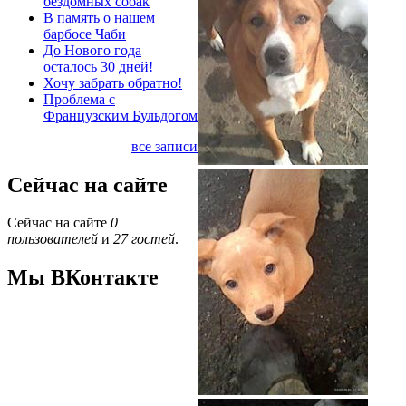
бездомных собак
В память о нашем
барбосе Чаби
До Нового года
осталось 30 дней!
Хочу забрать обратно!
Проблема с
Французским Бульдогом
все записи
Сейчас на сайте
Сейчас на сайте
0
пользователей
и
27 гостей
.
Мы ВКонтакте