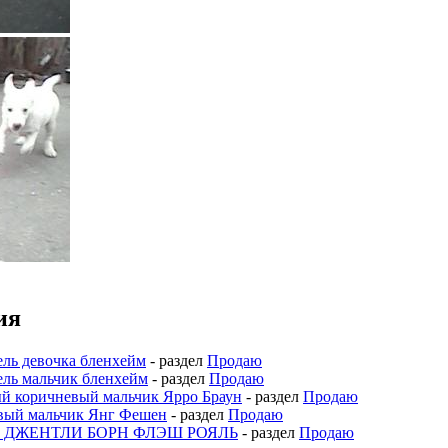
ия
ель девочка бленхейм
- раздел
Продаю
ель мальчик бленхейм
- раздел
Продаю
й коричневый мальчик Ярро Браун
- раздел
Продаю
евый мальчик Янг Фешен
- раздел
Продаю
тый ДЖЕНТЛИ БОРН ФЛЭШ РОЯЛЬ
- раздел
Продаю