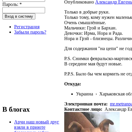
Опубликовано
Александр Евген
Пароль:
*
Только в добрые руки.
Только тому, кому нужен маленьк
Очень смышлённые.
Регистрация
Мальчики: Грэй и Бархан.
Забыли пароль?
Девочки: Ирма, Нора и Рада.
Нора и Грэй - близнецы. Различи
Для содержания "на цепи" не год
P.S. Снимки февральско-мартовс
В середине мая будут новые.
P.P.S. Было бы чем кормить не от
Откуда:
Украина
›
Харьковская об
Электронная почта:
mr.metranp
В блогах
Контактное лицо:
Александр Е
Арчи наш новый друг
взяли в приюте