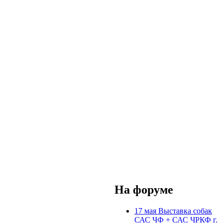
На форуме
17 мая Выставка собак
САС ЧФ + САС ЧРКФ г.