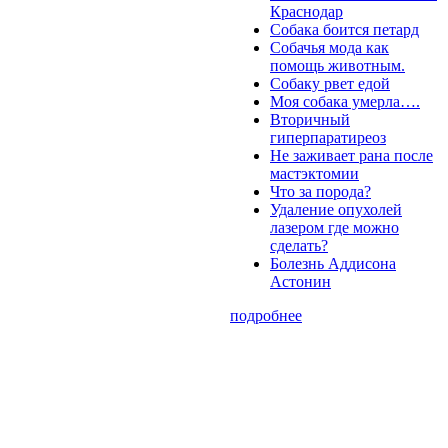
Краснодар
Собака боится петард
Собачья мода как
помощь животным.
Собаку рвет едой
Моя собака умерла….
Вторичный
гиперпаратиреоз
Не заживает рана после
мастэктомии
Что за порода?
Удаление опухолей
лазером где можно
сделать?
Болезнь Аддисона
Астонин
подробнее