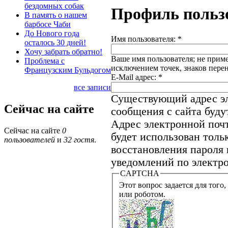
бездомных собак
Профиль польз
В память о нашем
барбосе Чаби
До Нового года
Имя пользователя:
*
осталось 30 дней!
Хочу забрать обратно!
Ваше имя пользователя; не приме
Проблема с
исключением точек, знаков пере
Французским Бульдогом
E-Mail адрес:
*
все записи
Существующий адрес эл
Сейчас на сайте
сообщения с сайта будут
Адрес электронной почт
Сейчас на сайте
0
будет использован толь
пользователей
и
32 гостя
.
восстановления пароля 
уведомлений по электро
CAPTCHA
Этот вопрос задается для того, что
или роботом.