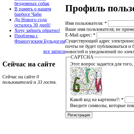
бездомных собак
Профиль польз
В память о нашем
барбосе Чаби
До Нового года
Имя пользователя:
*
осталось 30 дней!
Ваше имя пользователя; не приме
Хочу забрать обратно!
E-Mail адрес:
*
Проблема с
Существующий адрес электронной
Французским Бульдогом
почты не будет публиковаться и 
все записи
новостей и уведомлений по элек
CAPTCHA
Сейчас на сайте
Сейчас на сайте
0
пользователей
и
33 гостя
.
Какой код на картинке?:
*
Введите символы, которые пок