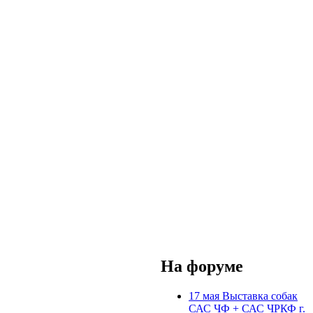
На форуме
17 мая Выставка собак
САС ЧФ + САС ЧРКФ г.