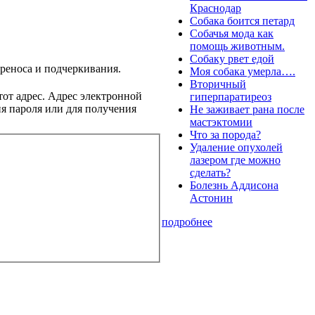
Краснодар
Собака боится петард
Собачья мода как
помощь животным.
Собаку рвет едой
ереноса и подчеркивания.
Моя собака умерла….
Вторичный
тот адрес. Адрес электронной
гиперпаратиреоз
ия пароля или для получения
Не заживает рана после
мастэктомии
Что за порода?
Удаление опухолей
лазером где можно
сделать?
Болезнь Аддисона
Астонин
подробнее